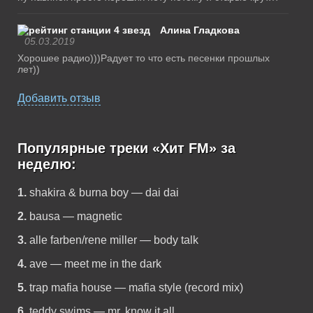
Алина Гладкова
05.03.2019
Хорошее радио)))Радует то что есть песенки прошлых
лет))
Добавить отзыв
Популярные треки «Хит FM» за
неделю:
1.
shakira & burna boy — dai dai
2.
bausa — magnetic
3.
alle farben/rene miller — body talk
4.
ave — meet me in the dark
5.
trap mafia house — mafia style (record mix)
6.
teddy swims — mr. know it all