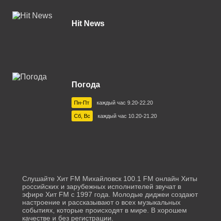
Калуга 103.6 FM
Hit News
Каменск-Уральский 103.5 FM
Камышин 91.1 FM
Камышлов 105.5 FM
Погода
Карачаевск 73.28 УКВ
Пн-Пт
каждый час 9.20-22.20
Кемерово 107.3 FM
Сб, Вс
каждый час 10.20-21.20
Киржач 89.7 FM
Коломна 98.2 FM
Кореновск 104.9 FM
Слушайте Хит FM Михайловск 100.1 FM онлайн Хиты
Кострома 104.0 FM
российских и зарубежных исполнителей звучат в
эфире Хит FM с 1997 года. Молодые диджеи создают
Котлас 107.0 FM
настроение и рассказывают о всех музыкальных
событиях, которые происходят в мире. В хорошем
качестве и без регистрации.
Краснодар 104.2 FM