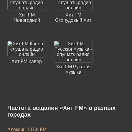
Хит FM
Хит FM
Новогодний
Стопудовый Хит
Хит FM Кавер
Хит FM Русская
музыка
Частота вещания «Хит FM» в разных
Хит FM Хит 2010-
Хит FM Хит 2020-
городах
х
х
Алексин 107.9 FM