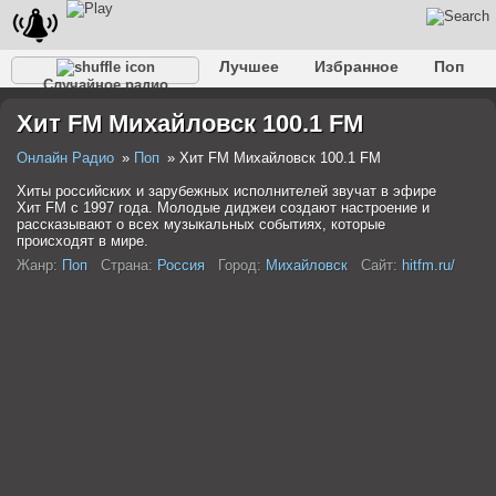
Лучшее
Избранное
Поп
Случайное радио
Клубное
Рок
Ретро
Шансон
Релакс
Хит FM Михайловск 100.1 FM
Разговорное
Рэп
Транс
Дип-хаус
Фолк
Джаз
Детское
Классическое
Онлайн Радио
Поп
Хит FM Михайловск 100.1 FM
Хиты российских и зарубежных исполнителей звучат в эфире
Хит FM с 1997 года. Молодые диджеи создают настроение и
рассказывают о всех музыкальных событиях, которые
происходят в мире.
Жанр:
Поп
Страна:
Россия
Город:
Михайловск
Сайт:
hitfm.ru/