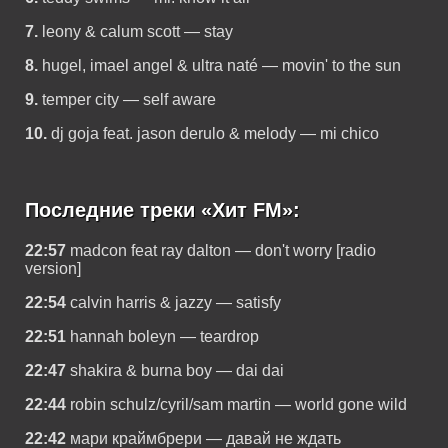
7.
leony & calum scott — stay
8.
hugel, imael angel & ultra naté — movin' to the sun
9.
temper city — self aware
10.
dj goja feat. jason derulo & melody — mi chico
Последние треки «Хит FM»:
22:57
madcon feat ray dalton — don't worry [radio
version]
22:54
calvin harris & jazzy — satisfy
22:51
hannah boleyn — teardrop
22:47
shakira & burna boy — dai dai
22:44
robin schulz/cyril/sam martin — world gone wild
22:42
мари краймбрери — давай не ждать