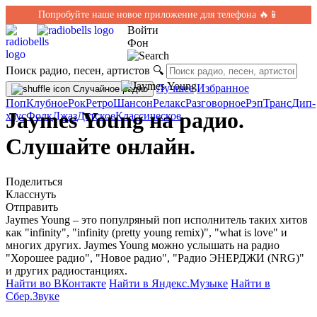
Попробуйте наше новое приложение для телефона 🔥📱
Войти
Фон
Поиск радио, песен, артистов
🔍
Лучшее
Избранное
Случайное радио
Поп
Клубное
Рок
Ретро
Шансон
Релакс
Разговорное
Рэп
Транс
Дип-
Jaymes Young на радио.
хаус
Фолк
Джаз
Детское
Классическое
Слушайте онлайн.
Поделиться
Класснуть
Отправить
Jaymes Young – это популряный поп исполнитель таких хитов
как "infinity", "infinity (pretty young remix)", "what is love" и
многих других. Jaymes Young можно услышать на радио
"Хорошее радио", "Новое радио", "Радио ЭНЕРДЖИ (NRG)"
и других радиостанциях.
Найти во ВКонтакте
Найти в Яндекс.Музыке
Найти в
Сбер.Звуке