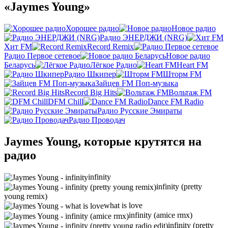
«Jaymes Young»
Хорошее радио
Новое радио
Радио ЭНЕРДЖИ (NRG)
Хит FM
Record Remix
Радио Первое сетевое
Новое радио
Беларусь
Лёгкое Радио
Heart FM
Радио Шкипер
Шторм FM
Зайцев FM Поп-музыка
Record Big Hits
Вольтаж FM
DFM Chill
Dance FM Radio
Радио Русские Эмираты
Радио Проводач
Jaymes Young, которые крутятся на
радио
infinity
infinity (pretty
young remix)
what is love
infinity (amice rmx)
infinity (pretty