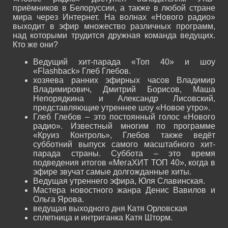
приёмников в Белоруссии, а также в любой стране
мира через Интернет. На волнах «Нового радио»
выходит в эфир множество различных программ,
над которыми трудится дружная команда ведущих.
Кто же они?
Ведущий хит-парада «Топ 40» и шоу
«Flashback» Глеб Глебов.
хозяева ранних эфирных часов Владимир
Владимирович, Дмитрий Борисов, Маша
Непорядкина и Александр Лисовский,
представляющие утреннее шоу «Новое утро».
Глеб Глебов – это постоянный голос «Нового
радио». Известный многим по программе
«Круиз Контроль», Глебов также ведёт
субботний выпуск самого масштабного хит-
парада страны. Суббота – это время
подведения итогов «МегаХИТ ТОП 40», когда в
эфире звучат самые долгожданные хиты.
Ведущая утреннего эфира, Юля Славинская.
Мастера новостного жанра Денис Вавилов и
Ольга Ярова.
ведущая выходного дня Катя Орловская
сплетница и интриганка Катя Шторм.