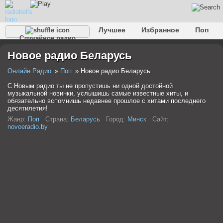
Лучшее
Избранное
Поп
Случайное радио
Клубное
Рок
Ретро
Шансон
Релакс
Новое радио Беларусь
Разговорное
Рэп
Транс
Дип-хаус
Фолк
Джаз
Детское
Классическое
Онлайн Радио
Поп
Новое радио Беларусь
С Новым радио ты не пропустишь ни одной достойной
музыкальной новинки, услышишь самые известные хиты, и
обязательно вспомнишь недавнее прошлое с хитами последнего
десятилетия!
Жанр:
Поп
Страна:
Беларусь
Город:
Минск
Сайт:
novoeradio.by