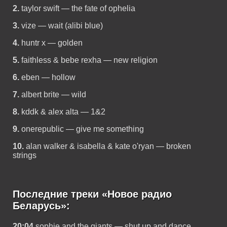
2.
taylor swift — the fate of ophelia
3.
vize — wait (alibi blue)
4.
huntr x — golden
5.
faithless & bebe rexha — new religion
6.
eben — hollow
7.
albert brite — wild
8.
kddk & alex alta — 1&2
9.
onerepublic — give me something
10.
alan walker & isabella & kate o'ryan — broken
strings
Последние треки «Новое радио
Беларусь»:
20:04
sophie and the giants — shut up and dance