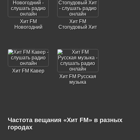
Хит FM
Хит FM
Новогодний
Стопудовый Хит
Хит FM Кавер
Хит FM Русская
музыка
Частота вещания «Хит FM» в разных
Хит FM Хит 2010-
Хит FM Хит 2020-
городах
х
х