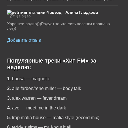
Алина Гладкова
05.03.2019
Хорошее радио)))Радует то что есть песенки прошлых
лет))
Добавить отзыв
Популярные треки «Хит FM» за
неделю:
1.
bausa — magnetic
2.
alle farben/rene miller — body talk
3.
alex warren — fever dream
4.
ave — meet me in the dark
5.
trap mafia house — mafia style (record mix)
6.
teddy swims — mr. know it all