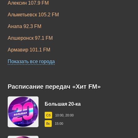
Алексин 107.9 FM
Альметьевск 105.2 FM
Анапа 92.3 FM
Апшеронск 97.1 FM
Хит FM Хит с
Хит FM Хитовый
Армавир 101.1 FM
любовью
чил
Астрахань 105.5 FM
Показать все города
Ачинск 107.4 FM
Балашов 104.8 FM
Расписание передач «Хит FM»
Белореченск 101.0 FM
Большая 20-ка
Хит FM
Благодарный 103.4 FM
Стопудовый
Сб
10:00, 20:00
Русский
Бугульма 99.4 FM
Вс
15:00
Буденновск 103.6 FM