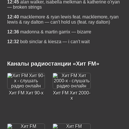
12:45
alan walker, isabella melkman & katherine o'ryan
— broken strings
12:40
macklemore & ryan lewis feat. macklemore, ryan
lewis & ray dalton — can't hold us (feat. ray dalton)
12:36
madonna & martin garrix — bizarre
12:32
bob sinclar & kiesza — i can't wait
Каналы радиостанции «Хит FM»
Хит FM Хит 90-х
Хит FM Хит 2000-
х