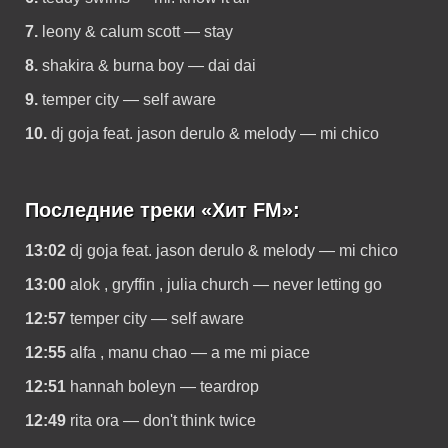
7.
leony & calum scott — stay
8.
shakira & burna boy — dai dai
9.
temper city — self aware
10.
dj goja feat. jason derulo & melody — mi chico
Последние треки «Хит FM»:
13:02
dj goja feat. jason derulo & melody — mi chico
13:00
alok , gryffin , julia church — never letting go
12:57
temper city — self aware
12:55
alfa , manu chao — a me mi piace
12:51
hannah boleyn — teardrop
12:49
rita ora — don't think twice