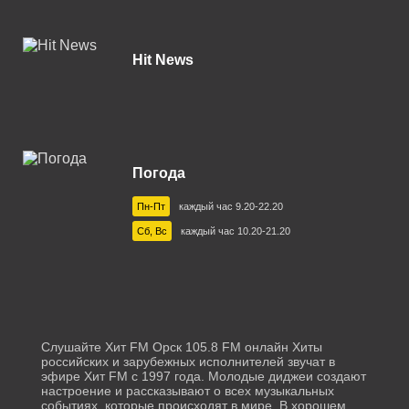
Иркутск 101.4 FM
Калуга 103.6 FM
Hit News
Каменск-Уральский 103.5 FM
Камышин 91.1 FM
Камышлов 105.5 FM
Погода
Карачаевск 73.28 УКВ
Пн-Пт
каждый час 9.20-22.20
Кемерово 107.3 FM
Сб, Вс
каждый час 10.20-21.20
Киржач 89.7 FM
Коломна 98.2 FM
Кореновск 104.9 FM
Слушайте Хит FM Орск 105.8 FM онлайн Хиты
Кострома 104.0 FM
российских и зарубежных исполнителей звучат в
эфире Хит FM с 1997 года. Молодые диджеи создают
Котлас 107.0 FM
настроение и рассказывают о всех музыкальных
событиях, которые происходят в мире. В хорошем