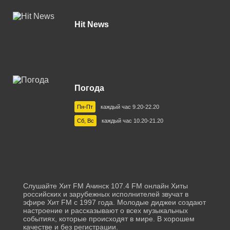
Калуга 103.6 FM
Hit News
Каменск-Уральский 103.5 FM
Камышин 91.1 FM
Камышлов 105.5 FM
Погода
Карачаевск 73.28 УКВ
Пн-Пт
каждый час 9.20-22.20
Кемерово 107.3 FM
Сб, Вс
каждый час 10.20-21.20
Киржач 89.7 FM
Коломна 98.2 FM
Кореновск 104.9 FM
Слушайте Хит FM Ачинск 107.4 FM онлайн Хиты
Кострома 104.0 FM
российских и зарубежных исполнителей звучат в
эфире Хит FM с 1997 года. Молодые диджеи создают
Котлас 107.0 FM
настроение и рассказывают о всех музыкальных
событиях, которые происходят в мире. В хорошем
качестве и без регистрации.
Краснодар 104.2 FM