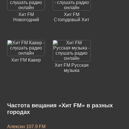
Хит FM
Хит FM
Новогодний
Стопудовый Хит
Хит FM Кавер
Хит FM Русская
музыка
Частота вещания «Хит FM» в разных
Хит FM Хит 2010-
Хит FM Хит 2020-
городах
х
х
Алексин 107.9 FM