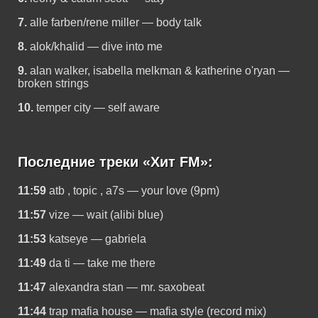
7.
alle farben/rene miller — body talk
8.
alok/khalid — dive into me
9.
alan walker, isabella melkman & katherine o'ryan —
broken strings
10.
temper city — self aware
Последние треки «Хит FM»:
11:59
atb , topic , a7s — your love (9pm)
11:57
vize — wait (alibi blue)
11:53
katseye — gabriela
11:49
da ti — take me there
11:47
alexandra stan — mr. saxobeat
11:44
trap mafia house — mafia style (record mix)