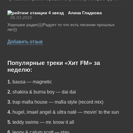
Алина Гладкова
05.03.2019
Хорошее радио)))Радует то что есть песенки прошлых
лет))
Добавить отзыв
Популярные треки «Хит FM» за
неделю:
1.
bausa — magnetic
2.
shakira & burna boy — dai dai
3.
trap mafia house — mafia style (record mix)
4.
hugel, imael angel & ultra naté — movin' to the sun
5.
teddy swims — mr. know it all
6.
leony & calum scott — stay