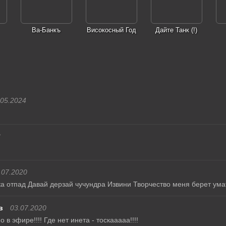
Ва-Банкъ
Високосный Год
Дайте Танк (!)
.05.2024
3
.07.2020
ка отпад Давай дерзай чучундра Извини Творчество меня берет ум
в
03.07.2020
в эфире!!!! Где нет инета - тоскааааа!!!!