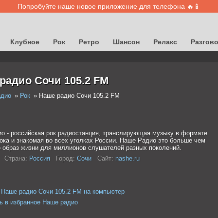
Попробуйте наше новое приложение для телефона 🔥📱
Клубное
Рок
Ретро
Шансон
Релакс
Разгов
радио Сочи 105.2 FM
адио
Рок
Наше радио Сочи 105.2 FM
о - российская рок радиостанция, транслирующая музыку в формате
рока и знакомая во всех уголках России. Наше Радио это больше чем
о образ жизни для миллионов слушателей разных поколений.
Страна:
Россия
Город:
Сочи
Сайт:
nashe.ru
 Наше радио Сочи 105.2 FM на компьютер
ь в избранное Наше радио