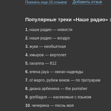
Добавить отзыв
Показать еще 10 отзывов
Популярные треки «Наше радио» 
1.
наше радио — новости
2.
наше радио — воздух
3.
жуки — необъятная
4.
хмыров — вертолет
5.
ravanna — 812
6.
елена jaya — океан надежды
7.
о! марго, рубеж веков — по тротуарам
8.
диана арбенина — the punisher
9.
gorillagun — насекомые с языком
10.
чичерина — песнь моя