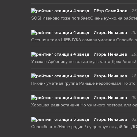
Пётр Самойлов
25
SOS! Иваново тоже погибает.Очень нужно,на работе 
Игорь Ненашев
20
Осенняя тема ШЕВЧУКА самавя уматная Спасибо з
Игорь Ненашев
19
Уважаю Арбенину но только музыканта Дева /огонь/
Игорь Ненашев
18
Пикник уматная группа Раньше недопонмал Но это
Игорь Ненашев
09
Хорошая радиостанция Но уж много повтора или од
Игорь Ненашев
02
Спасибо что /Наше радио / существует и дай бог