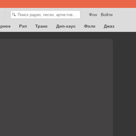
Фон
Войти
🔍
орное
Рэп
Транс
Дип-хаус
Фолк
Джаз