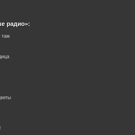
е радио»:
о там
дица
цветы
!