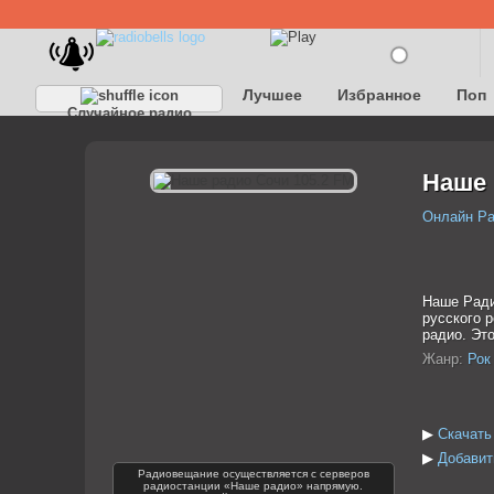
Лучшее
Избранное
Поп
Случайное радио
Детское
Классическое
Наше 
Онлайн Р
Наше Ради
русского 
радио. Эт
Жанр:
Рок
▶
Скачать
▶
Добавит
Радиовещание осуществляется с серверов
радиостанции «Наше радио» напрямую.