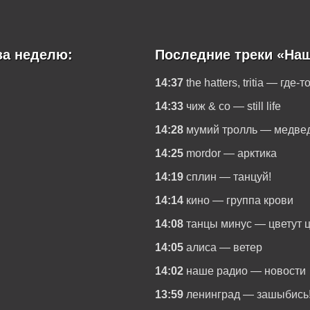
за неделю:
Последние треки «Наш
14:37
the hatters, tritia — где-т
14:33
чиж & co — still life
14:28
мумий тролль — медве
14:25
mordor — арктика
14:19
сплин — танцуй!
14:14
кино — группа крови
14:08
танцы минус — цветут 
14:05
алиса — ветер
14:02
наше радио — новости
13:59
ленинград — зашыбись