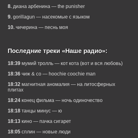
8.
диана арбенина — the punisher
9.
gorillagun — насекомые с языком
10.
чичерина — песнь моя
Последние треки «Наше радио»:
18:39
мумий тролль — кот кота (вот и вся любовь)
18:36
чиж & co — hoochie coochie man
18:32
магнитная аномалия — на литосферных
плитах
18:24
конец фильма — ночь одиночество
18:18
танцы минус — ю
18:13
кино — пачка сигарет
18:05
сплин — новые люди