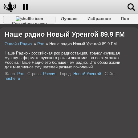
Лучшее
Избранное
Поп
Случайное радио
Клубное
Рок
Ретро
Шансон
Релакс
Наше радио Новый Уренгой 89.9 FM
Разговорное
Рэп
Транс
Дип-хаус
Фолк
Джаз
Детское
Классическое
Онлайн Радио
Рок
Наше радио Новый Уренгой 89.9 FM
Наше Радио - российская рок радиостанция, транслирующая
музыку в формате русского рока и знакомая во всех уголках
России. Наше Радио это больше чем радио. Это образ жизни
для миллионов слушателей разных поколений.
Жанр:
Рок
Страна:
Россия
Город:
Новый Уренгой
Сайт:
nashe.ru