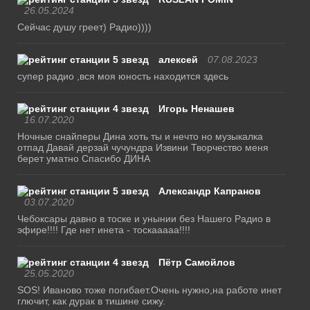
26.05.2024
Сейчас душу греет) Радио))))
алексей
07.08.2023
супер радио ,вся моя юность находится здесь
Игорь Ненашев
16.07.2020
Ночные снайперы Дина хоть ты и нечто но музыкалка
отпад Давай дерзай чучундра Извини Творчество меня
берет уматно Спасибо ДИНА
Александр Капранов
03.07.2020
Чебоксары давно в тоске и унынии без Нашего Радио в
эфире!!!! Где нет инета - тоскааааа!!!!
Пётр Самойлов
25.05.2020
SOS! Иваново тоже погибает.Очень нужно,на работе инет
глючит, как дурак в тишине сижу.