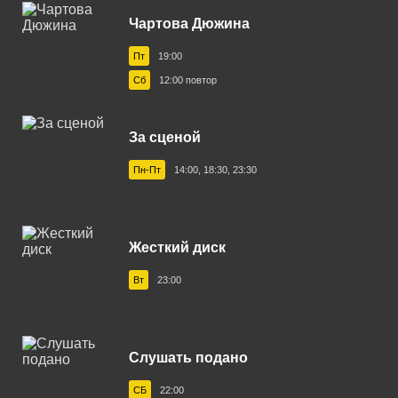
Евпатория 106.8 FM
Чартова Дюжина
Екатеринбург 94.8 FM
Пт
19:00
Ижевск 103.8 FM
Сб
12:00 повтор
Иркутск 88.9 FM
За сценой
Ишим 107.0 FM
Пн-Пт
14:00, 18:30, 23:30
Казань 96.8 FM
Калининград 101.3 FM
Кемерово 106.7 FM
Жесткий диск
Керчь 107.6 FM
Вт
23:00
Кисловодск 105.0 FM
Коломна 93.8 FM
Слушать подано
Конаково 104.5 FM
СБ
22:00