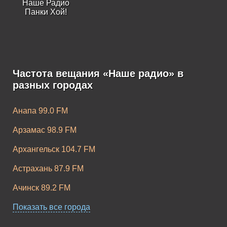
Наше Радио
Панки Хой!
Частота вещания «Наше радио» в
разных городах
Анапа 99.0 FM
Арзамас 98.9 FM
Архангельск 104.7 FM
Астрахань 87.9 FM
Ачинск 89.2 FM
Балаково 98.8 FM
Показать все города
Барнаул 106.4 FM