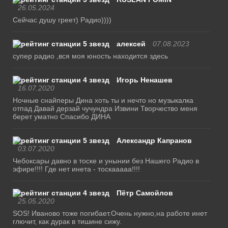
26.05.2024
Сейчас душу греет) Радио))))
алексей
07.08.2023
супер радио ,вся моя юность находится здесь
Игорь Ненашев
16.07.2020
Ночные снайперы Дина хоть ты и нечто но музыкалка
отпад Давай дерзай чучундра Извини Творчество меня
берет уматно Спасибо ДИНА
Александр Капранов
03.07.2020
Чебоксары давно в тоске и унынии без Нашего Радио в
эфире!!!! Где нет инета - тоскааааа!!!!
Пётр Самойлов
25.05.2020
SOS! Иваново тоже погибает.Очень нужно,на работе инет
глючит, как дурак в тишине сижу.