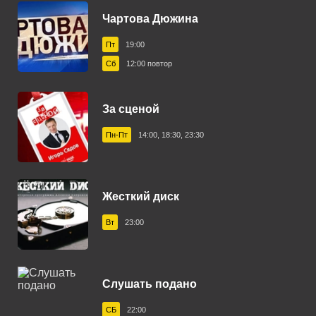
Евпатория 106.8 FM
Чартова Дюжина
Екатеринбург 94.8 FM
Пт
19:00
Ижевск 103.8 FM
Сб
12:00 повтор
Иркутск 88.9 FM
За сценой
Ишим 107.0 FM
Пн-Пт
14:00, 18:30, 23:30
Казань 96.8 FM
Калининград 101.3 FM
Кемерово 106.7 FM
Жесткий диск
Керчь 107.6 FM
Вт
23:00
Кисловодск 105.0 FM
Коломна 93.8 FM
Слушать подано
Конаково 104.5 FM
СБ
22:00