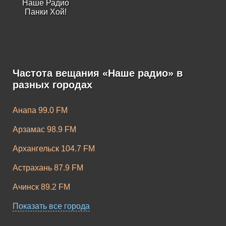
Наше Радио
Панки Хой!
Частота вещания «Наше радио» в
разных городах
Анапа 99.0 FM
Арзамас 98.9 FM
Архангельск 104.7 FM
Астрахань 87.9 FM
Ачинск 89.2 FM
Балаково 98.8 FM
Показать все города
Барнаул 106.4 FM