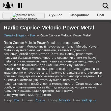
Лучшее
Избранное
Поп
Случайное радио
Клубное
Рок
Ретро
Шансон
Релакс
Radio Caprice Melodic Power Metal
Разговорное
Рэп
Транс
Дип-хаус
Фолк
Джаз
Детское
Классическое
Онлайн Радио
Рок
Radio Caprice Melodic Power Metal
Radio Caprice Melodic Power Metal - сетевая онлайн
радиостанция. Мелодичный пауэр-метал (англ. Melodic Power
Metal) - музыкальное направление, является одной из
разновидностей пауэр-метала. Хотя как жанру, power metal
присуща большая мелодичность в сравнении с тем же heavy
metal, это направление имеет явно выраженную мелодическую
гармонию в привычном для большинства слушателей
понимании. Большая часть характерных черт унаследована от
традиционного пауэр-метала. Наличие клавишных инструментов
призвано подчеркнуть музыкальную гармонию произведений. Но
в целом в композициях этого музыкального стиля
прослеживается явный упор на мелодичность. Стоит отметить и
особую привлекательность баллад поджанра, которые могут
быть как с вокальными партиями, так и чисто
инструментальными (что реже).
Жанр:
Рок
Страна:
Россия
Город:
Москва
Сайт:
radcap.ru