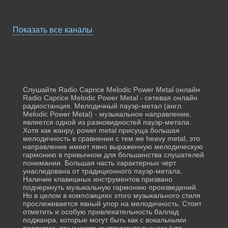
Показать все каналы
Radio Caprice
Radio Caprice
Dream Trance
Nitzhonot
Слушайте Radio Caprice Melodic Power Metal онлайн
Radio Caprice Melodic Power Metal - сетевая онлайн
радиостанция. Мелодичный пауэр-метал (англ.
Melodic Power Metal) - музыкальное направление,
является одной из разновидностей пауэр-метала.
Хотя как жанру, power metal присуща большая
мелодичность в сравнении с тем же heavy metal, это
направление имеет явно выраженную мелодическую
Radio Caprice
гармонию в привычном для большинства слушателей
понимании. Большая часть характерных черт
Atmospheric
Radio Caprice
унаследована от традиционного пауэр-метала.
Doom
Symphonic Power
Наличие клавишных инструментов призвано
Metal
подчеркнуть музыкальную гармонию произведений.
Но в целом в композициях этого музыкального стиля
прослеживается явный упор на мелодичность. Стоит
отметить и особую привлекательность баллад
поджанра, которые могут быть как с вокальными