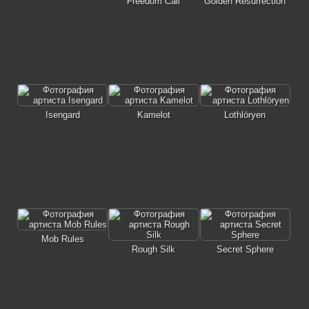
Freedom Call
Golden Resurrection
Isengard
Kamelot
Lothlöryen
Mob Rules
Rough Silk
Secret Sphere