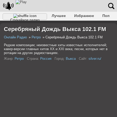
Лучшее
Избранное
Поп
Случайное радио
Клубное
Рок
Ретро
Шансон
Релакс
Серебряный Дождь Выкса 102.1 FM
Разговорное
Рэп
Транс
Дип-хаус
Фолк
Джаз
Детское
Классическое
Онлайн Радио
Ретро
Серебряный Дождь Выкса 102.1 FM
Редкие композиции; неизвестные хиты известных исполнителей;
кавер-версии главных хитов ХХ и ХХI века; песни, которых нет в
ротации на других радиостанциях.
Жанр:
Ретро
Страна:
Россия
Город:
Выкса
Сайт:
silver.ru/