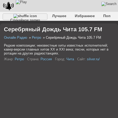
Лучшее
Избранное
Поп
Случайное радио
Клубное
Рок
Ретро
Шансон
Релакс
Серебряный Дождь Чита 105.7 FM
Разговорное
Рэп
Транс
Дип-хаус
Фолк
Джаз
Детское
Классическое
Онлайн Радио
Ретро
Серебряный Дождь Чита 105.7 FM
Редкие композиции; неизвестные хиты известных исполнителей;
кавер-версии главных хитов ХХ и ХХI века; песни, которых нет в
ротации на других радиостанциях.
Жанр:
Ретро
Страна:
Россия
Город:
Чита
Сайт:
silver.ru/