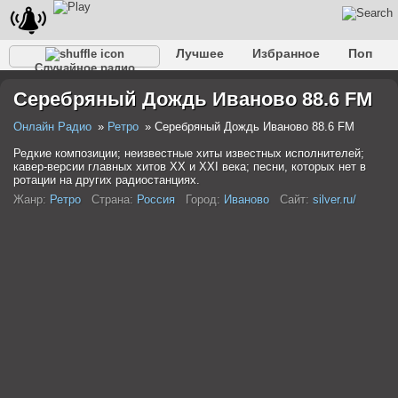
Лучшее
Избранное
Поп
Случайное радио
Клубное
Рок
Ретро
Шансон
Релакс
Серебряный Дождь Иваново 88.6 FM
Разговорное
Рэп
Транс
Дип-хаус
Фолк
Джаз
Детское
Классическое
Онлайн Радио
Ретро
Серебряный Дождь Иваново 88.6 FM
Редкие композиции; неизвестные хиты известных исполнителей;
кавер-версии главных хитов ХХ и ХХI века; песни, которых нет в
ротации на других радиостанциях.
Жанр:
Ретро
Страна:
Россия
Город:
Иваново
Сайт:
silver.ru/