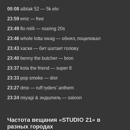
00:08
alblak 52 — 5k elo
23:59
emz — free
23:49
flo milli — roaring 20s
23:46
whole lotta swag — обнял, поцеловал
23:43
хаски — бит шатает голову
23:40
benny the butcher — bron
23:37
kota the friend — super 8
23:33
pop smoke — dior
23:27
dmx — ruff ryders' anthem
23:24
miyagi & эндшпиль — saloon
Частота вещания «STUDIO 21» в
разных городах