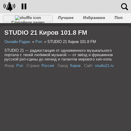
Лучшее
Избранное
Поп
Случайное радио
Клубное
Рок
Ретро
Шансон
Релакс
STUDIO 21 Киров 101.8 FM
Разговорное
Рэп
Транс
Дип-хаус
Фолк
Джаз
Детское
Классическое
Онлайн Радио
Рэп
STUDIO 21 Киров 101.8 FM
STUDIO 21 — радиостанция от одноименного музыкального
портала с твоей любимой музыкой — от звёзд и фрешменов
русской рэп-сцены до легенд и талантов мирового хип-хопа.
Жанр:
Рэп
Страна:
Россия
Город:
Киров
Сайт:
studio21.ru