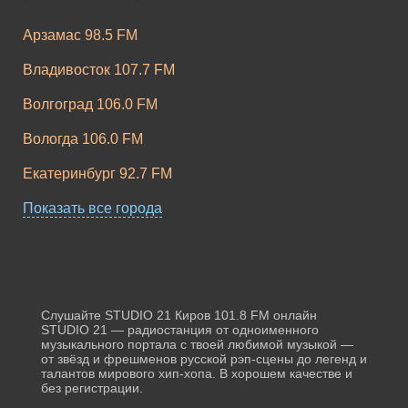
Арзамас 98.5 FM
Владивосток 107.7 FM
Волгоград 106.0 FM
Вологда 106.0 FM
Екатеринбург 92.7 FM
Жигулевск 107.4 FM
Показать все города
Казань 91.9 FM
Калининград 103.4 FM
Карачаевск 107.5 FM
Слушайте STUDIO 21 Киров 101.8 FM онлайн
STUDIO 21 — радиостанция от одноименного
музыкального портала с твоей любимой музыкой —
Киров 101.8 FM
от звёзд и фрешменов русской рэп-сцены до легенд и
талантов мирового хип-хопа. В хорошем качестве и
Москва 93.2 FM
без регистрации.