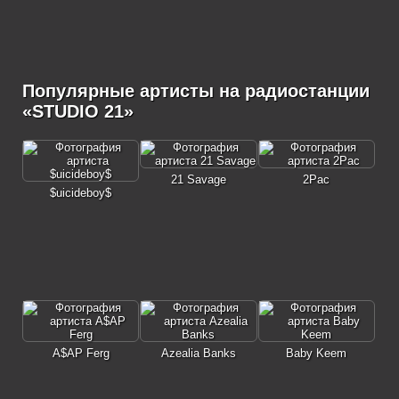
Популярные артисты на радиостанции
«STUDIO 21»
21 Savage
2Pac
$uicideboy$
A$AP Ferg
Azealia Banks
Baby Keem