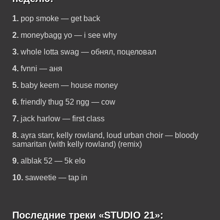
1.
pop smoke — get back
2.
moneybagg yo — i see why
3.
whole lotta swag — обнял, поцеловал
4.
fvnni — аня
5.
baby keem — house money
6.
friendly thug 52 ngg — cow
7.
jack harlow — first class
8.
ayra starr, kelly rowland, loud urban choir — bloody
samaritan (with kelly rowland) (remix)
9.
alblak 52 — 5k elo
10.
saweetie — tap in
Последние треки «STUDIO 21»: