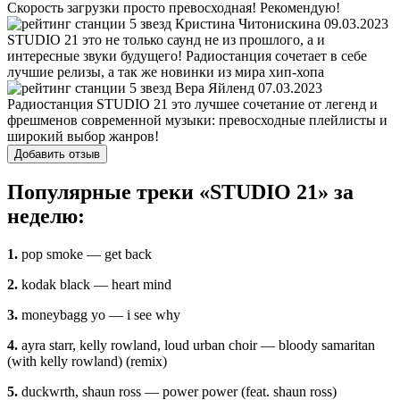
Скорость загрузки просто превосходная! Рекомендую!
Кристина Читонискина
09.03.2023
STUDIO 21 это не только саунд не из прошлого, а и
интересные звуки будущего! Радиостанция сочетает в себе
лучшие релизы, а так же новинки из мира хип-хопа
Вера Яйленд
07.03.2023
Радиостанция STUDIO 21 это лучшее сочетание от легенд и
фрешменов современной музыки: превосходные плейлисты и
широкий выбор жанров!
Добавить отзыв
Популярные треки «STUDIO 21» за
неделю:
1.
pop smoke — get back
2.
kodak black — heart mind
3.
moneybagg yo — i see why
4.
ayra starr, kelly rowland, loud urban choir — bloody samaritan
(with kelly rowland) (remix)
5.
duckwrth, shaun ross — power power (feat. shaun ross)