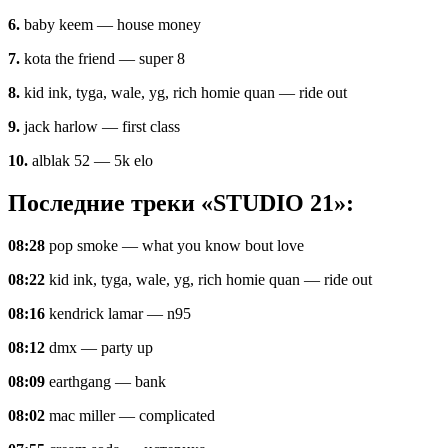
6.
baby keem — house money
7.
kota the friend — super 8
8.
kid ink, tyga, wale, yg, rich homie quan — ride out
9.
jack harlow — first class
10.
alblak 52 — 5k elo
Последние треки «STUDIO 21»:
08:28
pop smoke — what you know bout love
08:22
kid ink, tyga, wale, yg, rich homie quan — ride out
08:16
kendrick lamar — n95
08:12
dmx — party up
08:09
earthgang — bank
08:02
mac miller — complicated