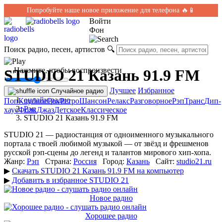
Попробуйте наше новое приложение для телефона 🔥📱
Войти
Фон
Поиск радио, песен, артистов
🔍
← Нажмите, чтобы воспроизвести
STUDIO 21 Казань 91.9 FM
Лучшее
Избранное
Случайное радио
онлайн радио
Поп
Клубное
Рок
Ретро
Шансон
Релакс
Разговорное
Рэп
Транс
Дип-
Рэп
хаус
Фолк
Джаз
Детское
Классическое
STUDIO 21 Казань 91.9 FM
STUDIO 21 — радиостанция от одноименного музыкального
портала с твоей любимой музыкой — от звёзд и фрешменов
русской рэп-сцены до легенд и талантов мирового хип-хопа.
Жанр:
Рэп
Страна:
Россия
Город:
Казань
Сайт:
studio21.ru
▶
Скачать STUDIO 21 Казань 91.9 FM на компьютер
▶
Добавить в избранное STUDIO 21
Новое радио
Хорошее радио