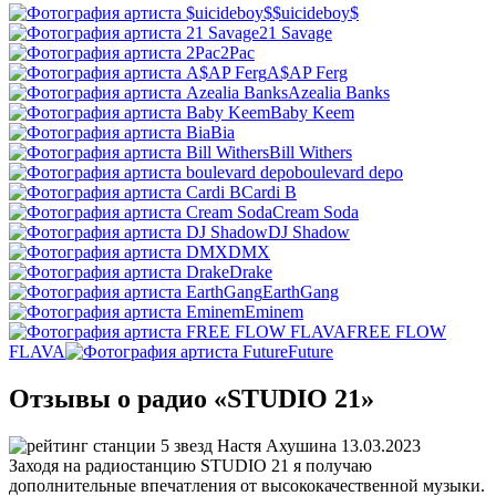
$uicideboy$
21 Savage
2Pac
A$AP Ferg
Azealia Banks
Baby Keem
Bia
Bill Withers
boulevard depo
Cardi B
Cream Soda
DJ Shadow
DMX
Drake
EarthGang
Eminem
FREE FLOW
FLAVA
Future
Отзывы о радио «STUDIO 21»
Настя Ахушина
13.03.2023
Заходя на радиостанцию STUDIO 21 я получаю
дополнительные впечатления от высококачественной музыки.