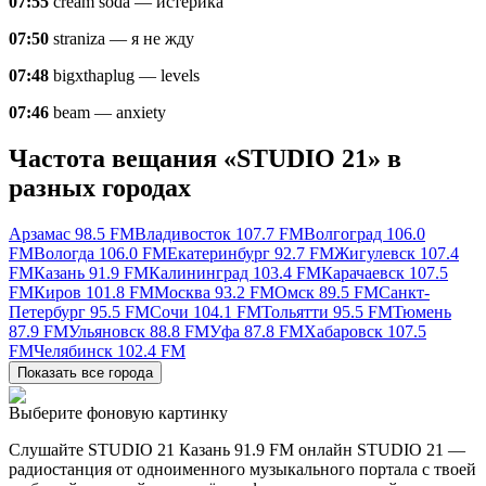
07:55
cream soda — истерика
07:50
straniza — я не жду
07:48
bigxthaplug — levels
07:46
beam — anxiety
Частота вещания «STUDIO 21» в
разных городах
Арзамас 98.5 FM
Владивосток 107.7 FM
Волгоград 106.0
FM
Вологда 106.0 FM
Екатеринбург 92.7 FM
Жигулевск 107.4
FM
Казань 91.9 FM
Калининград 103.4 FM
Карачаевск 107.5
FM
Киров 101.8 FM
Москва 93.2 FM
Омск 89.5 FM
Санкт-
Петербург 95.5 FM
Сочи 104.1 FM
Тольятти 95.5 FM
Тюмень
87.9 FM
Ульяновск 88.8 FM
Уфа 87.8 FM
Хабаровск 107.5
FM
Челябинск 102.4 FM
Показать все города
Выберите фоновую картинку
Слушайте STUDIO 21 Казань 91.9 FM онлайн STUDIO 21 —
радиостанция от одноименного музыкального портала с твоей