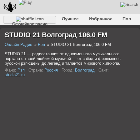
Лучшее
Избранное
Поп
Случайное радио
Клубное
Рок
Ретро
Шансон
Релакс
STUDIO 21 Волгоград 106.0 FM
Разговорное
Рэп
Транс
Дип-хаус
Фолк
Джаз
Детское
Классическое
Онлайн Радио
Рэп
STUDIO 21 Волгоград 106.0 FM
STUDIO 21 — радиостанция от одноименного музыкального
портала с твоей любимой музыкой — от звёзд и фрешменов
русской рэп-сцены до легенд и талантов мирового хип-хопа.
Жанр:
Рэп
Страна:
Россия
Город:
Волгоград
Сайт:
studio21.ru