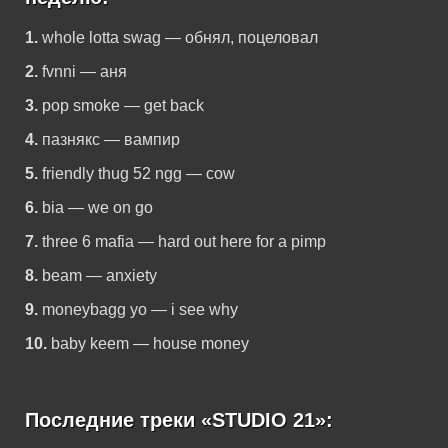
1.
whole lotta swag — обнял, поцеловал
2.
fvnni — аня
3.
pop smoke — get back
4.
пазнякс — вампир
5.
friendly thug 52 ngg — cow
6.
bia — we on go
7.
three 6 mafia — hard out here for a pimp
8.
beam — anxiety
9.
moneybagg yo — i see why
10.
baby keem — house money
Последние треки «STUDIO 21»: