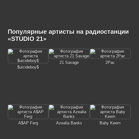
Популярные артисты на радиостанции
«STUDIO 21»
21 Savage
2Pac
$uicideboy$
A$AP Ferg
Azealia Banks
Baby Keem