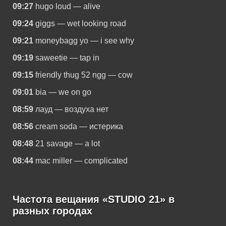
09:27
hugo loud — alive
09:24
giggs — wet looking road
09:21
moneybagg yo — i see why
09:19
saweetie — tap in
09:15
friendly thug 52 ngg — cow
09:01
bia — we on go
08:59
лауд — воздуха нет
08:56
cream soda — истерика
08:48
21 savage — a lot
08:44
mac miller — complicated
Частота вещания «STUDIO 21» в
разных городах