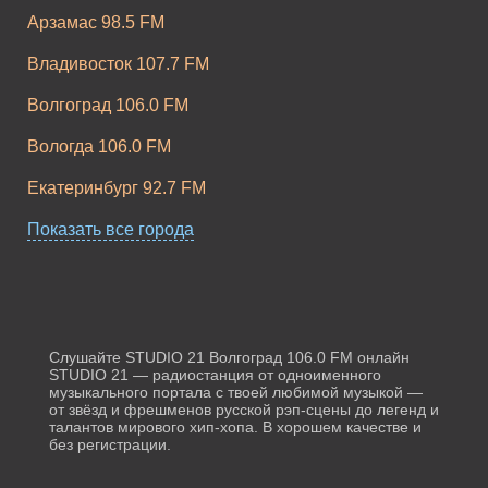
Арзамас 98.5 FM
Владивосток 107.7 FM
Волгоград 106.0 FM
Вологда 106.0 FM
Екатеринбург 92.7 FM
Жигулевск 107.4 FM
Показать все города
Казань 91.9 FM
Калининград 103.4 FM
Карачаевск 107.5 FM
Слушайте STUDIO 21 Волгоград 106.0 FM онлайн
STUDIO 21 — радиостанция от одноименного
музыкального портала с твоей любимой музыкой —
Киров 101.8 FM
от звёзд и фрешменов русской рэп-сцены до легенд и
талантов мирового хип-хопа. В хорошем качестве и
Москва 93.2 FM
без регистрации.
Омск 89.5 FM