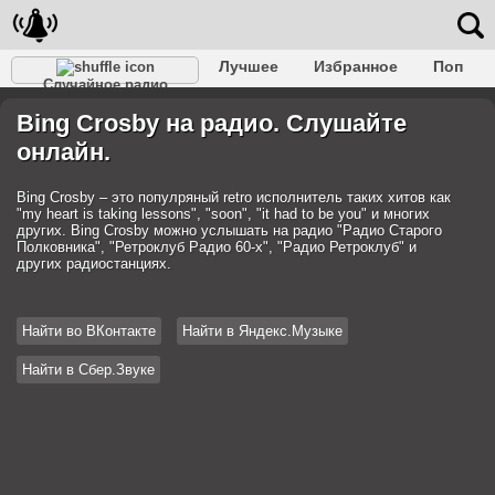
Лучшее
Избранное
Поп
Случайное радио
Клубное
Рок
Ретро
Шансон
Релакс
Bing Crosby на радио. Слушайте
Разговорное
Рэп
Транс
Дип-хаус
Фолк
онлайн.
Джаз
Детское
Классическое
Bing Crosby – это популряный retro исполнитель таких хитов как
"my heart is taking lessons", "soon", "it had to be you" и многих
других. Bing Crosby можно услышать на радио "Радио Старого
Полковника", "Ретроклуб Радио 60-х", "Радио Ретроклуб" и
других радиостанциях.
Найти во ВКонтакте
Найти в Яндекс.Музыке
Найти в Сбер.Звуке