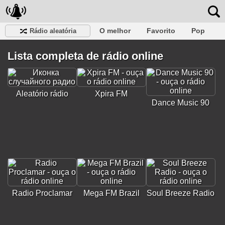
O melhor
Favorito
Pop
Rádio aleatória
Clube
Rocha
Retro
relaxar
Conversativo
Lista completa de rádio online
Rap
Falk
Jazz
Bebê
Clássico
Aleatório rádio
Xpira FM
Dance Music 90
Radio Proclamar
Mega FM Brazil
Soul Breeze Radio