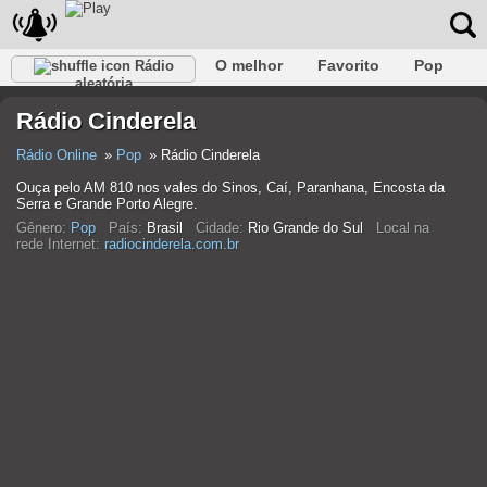
O melhor
Favorito
Pop
Rádio
aleatória
Clube
Rocha
Retro
relaxar
Conversativo
Rádio Cinderela
Rap
Falk
Jazz
Bebê
Clássico
Rádio Online
Pop
Rádio Cinderela
Ouça pelo AM 810 nos vales do Sinos, Caí, Paranhana, Encosta da
Serra e Grande Porto Alegre.
Gênero:
Pop
País:
Brasil
Cidade:
Rio Grande do Sul
Local na
rede Internet:
radiocinderela.com.br