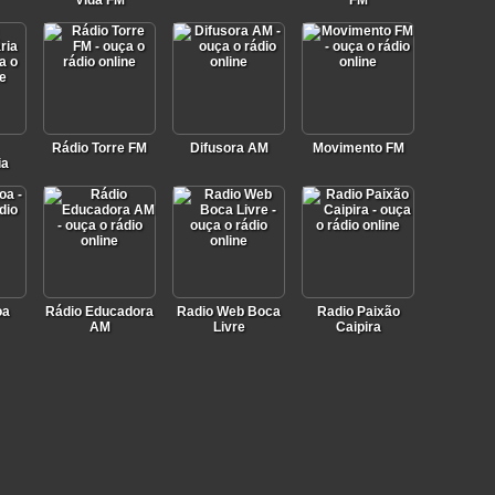
Vida FM
FM
Rádio Torre FM
Difusora AM
Movimento FM
ia
oa
Rádio Educadora
Radio Web Boca
Radio Paixão
AM
Livre
Caipira