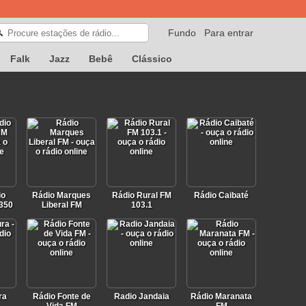
Fundo
Para entrar
🔍
Falk
Jazz
Bebê
Clássico
io
Rádio Marques
Rádio Rural FM
Rádio Caibaté
1350
Liberal FM
103.1
ra
Rádio Fonte de
Radio Jandaia
Rádio Maranata