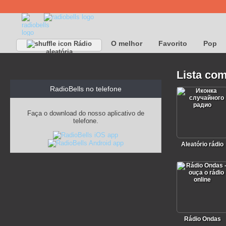
O melhor
Favorito
Pop
Rádio
aleatória
Lista com
RadioBells no telefone
Faça o download do nosso aplicativo de
telefone.
Aleatório rádio
Rádio Ondas