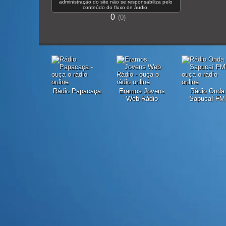
administração do site não se responsabiliza pelo
conteúdo do fluxo de áudio.
0
0
Rádio Papacaça
Eramos Jovens
Rádio Onda
Web Rádio
Sapucaí FM