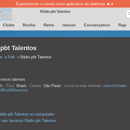
Experimente o nosso novo aplicativo de telefone 🔥📱
Rádio pbt Talentos
A definição de músicas está temporariamente indisponível
Clube
Rocha
Retro
relaxar
Conversativo
Rap
pbt Talentos
ne
Falk
Rádio pbt Talentos
 novos talentos
lk
País:
Brasil
Cidade:
São Paulo
Local na rede Internet:
zeno.fm/radio-
os95vw3h0xezzuv
ádio pbt Talentos no computador
 aos favoritos Rádio pbt Talentos