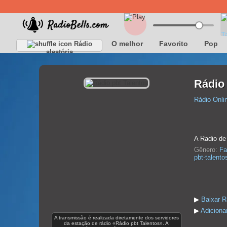
O melhor
Favorito
Pop
Rádio
aleatória
Rádio 
Rádio Onli
A Radio de
Gênero:
Fa
pbt-talent
▶
Baixar R
▶
Adicionar
A transmissão é realizada diretamente dos servidores
da estação de rádio «Rádio pbt Talentos». A