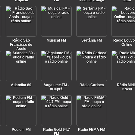
Tropical
FM
Vida Itapetinga
Mata
Rádio São
Musical FM
Sertânia FM
Radio Louvo
Francisco de
Online
Assis
Atlandita 80
Vagalume.FM -
Rádio Carioca
Rádio Midi
#Deprê
Brasil
Podium FM
Rádio Gold 94.7
Radio FEMA FM
FM