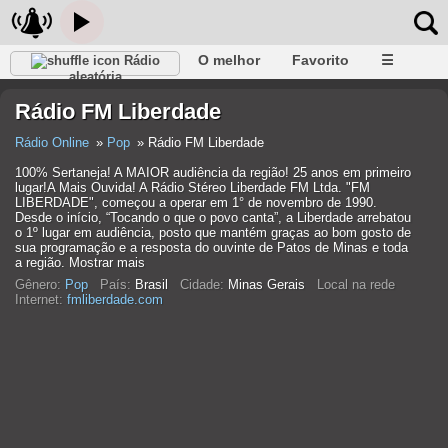
O melhor
Favorito
☰
Rádio
aleatória
Rádio FM Liberdade
Rádio Online
Pop
Rádio FM Liberdade
100% Sertaneja! A MAIOR audiência da região! 25 anos em primeiro
lugar!A Mais Ouvida! A Rádio Stéreo Liberdade FM Ltda. "FM
LIBERDADE", começou a operar em 1° de novembro de 1990.
Desde o início, “Tocando o que o povo canta”, a Liberdade arrebatou
o 1º lugar em audiência, posto que mantém graças ao bom gosto de
sua programação e a resposta do ouvinte de Patos de Minas e toda
a região. Mostrar mais
Gênero:
Pop
País:
Brasil
Cidade:
Minas Gerais
Local na rede
Internet:
fmliberdade.com