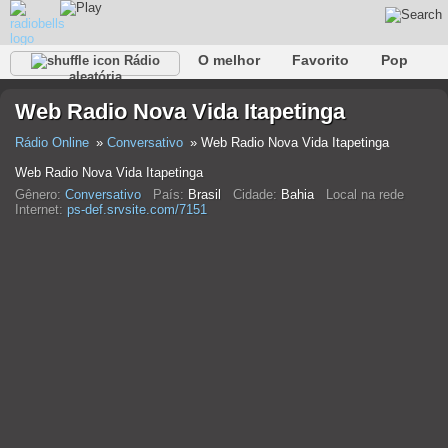
O melhor
Favorito
Pop
Rádio
aleatória
Clube
Rocha
Retro
relaxar
Conversativo
Web Radio Nova Vida Itapetinga
Rap
Falk
Jazz
Bebê
Clássico
Rádio Online
Conversativo
Web Radio Nova Vida Itapetinga
Web Radio Nova Vida Itapetinga
Gênero:
Conversativo
País:
Brasil
Cidade:
Bahia
Local na rede
Internet:
ps-def.srvsite.com/7151