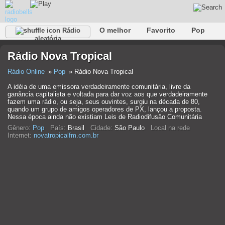
O melhor
Favorito
Pop
Rádio
aleatória
Clube
Rocha
Retro
relaxar
Conversativo
Rádio Nova Tropical
Rap
Falk
Jazz
Bebê
Clássico
Rádio Online
Pop
Rádio Nova Tropical
A idéia de uma emissora verdadeiramente comunitária, livre da
ganância capitalista e voltada para dar voz aos que verdadeiramente
fazem uma rádio, ou seja, seus ouvintes, surgiu na década de 80,
quando um grupo de amigos operadores de PX, lançou a proposta.
Nessa época ainda não existiam Leis de Radiodifusão Comunitária
Gênero:
Pop
País:
Brasil
Cidade:
São Paulo
Local na rede
Internet:
novatropicalfm.com.br