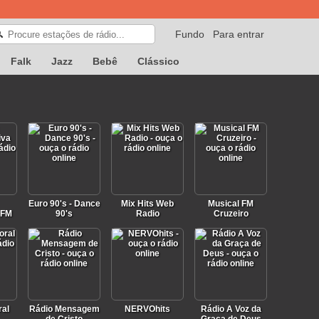
Fundo
Para entrar
🔍
Falk
Jazz
Bebê
Clássico
Euro 90's - Dance
Mix Hits Web
Musical FM
 FM
90's
Radio
Cruzeiro
ral
Rádio Mensagem
NERVOhits
Rádio A Voz da