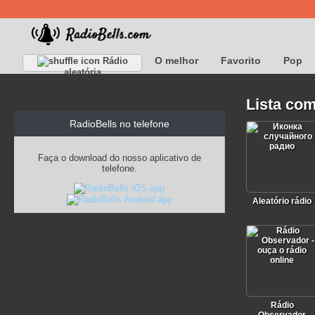
O melhor
Favorito
Pop
Rádio
aleatória
Lista com
RadioBells no telefone
Faça o download do nosso aplicativo de
telefone.
Aleatório rádio
Rádio