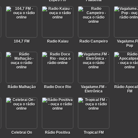
Lopes Fm
Filadelfia
104,7 FM
Radio Kaiau
Radio Campeiro
Vagalume.F
Pop
Rádio Malhação
Radio Doce Rio
Vagalume.FM -
Rádio Apocal
Eletrônica
FM
Celebrai On
Rádio Positiva
Tropical FM