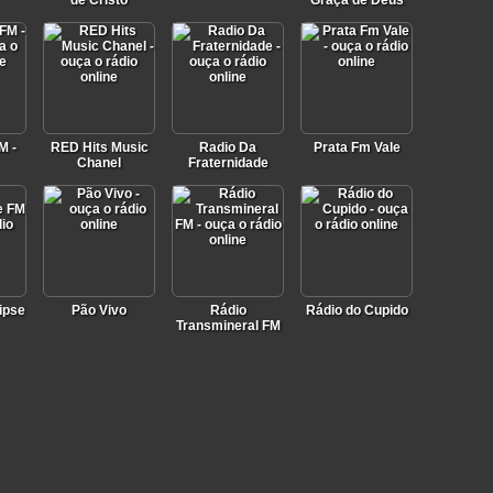
de Cristo
Graça de Deus
M -
RED Hits Music
Radio Da
Prata Fm Vale
Chanel
Fraternidade
ipse
Pão Vivo
Rádio
Rádio do Cupido
Transmineral FM