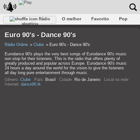
O melhor
Favorito
Pop
Rádio
aleatória
Clube
Rocha
Retro
relaxar
Conversativo
Euro 90's - Dance 90's
Rap
Falk
Jazz
Bebê
Clássico
Rádio Online
Clube
Euro 90's - Dance 90's
Eurodance 90's plays the very best songs of Eurodance 90's music
non stop for their listeners. This is the radio that offers plenty of
greatly produced and popular across Europe. Eurodance 90's music
24 hours a day around the world for the vision to give the listeners
all day long pure entertainment through music.
Gênero:
Clube
País:
Brasil
Cidade:
Rio de Janeiro
Local na rede
Internet:
dance90.tk