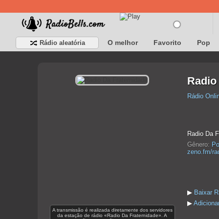
O melhor
Favorito
Pop
Rádio aleatória
Radio
Rádio Onli
Radio Da F
Gênero:
Po
zeno.fm/rad
▶
Baixar R
▶
Adiciona
A transmissão é realizada diretamente dos servidores
da estação de rádio «Radio Da Fraternidade». A