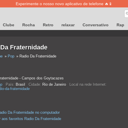
Experimente o nosso novo aplicativo de telefone 🔥📱
Clube
Rocha
Retro
relaxar
Conversativo
Rap
 Da Fraternidade
ne
Pop
Radio Da Fraternidade
raternidade - Campos dos Goytacazes
p
País:
Brasil
Cidade:
Rio de Janeiro
Local na rede Internet:
io-da-fraternidade
adio Da Fraternidade no computador
r aos favoritos Radio Da Fraternidade