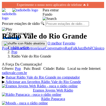
Experimente o nosso novo aplicativo de telefone 🔥📱
Para entrar
Fundo
Procure estações de rádio
🔍
← Clique para jogar
Rádio Vale do Rio Grande
O melhor
Favorito
Rádio aleatória
rádio online
Pop
Clube
Rocha
Retro
relaxar
Conversativo
Rap
Falk
Jazz
Bebê
Clássico
Pop
Rádio Vale do Rio Grande
A Força Da Comunicação!
Gênero:
Pop
País:
Brasil
Cidade:
Bahia
Local na rede Internet:
radiovale.com.br
▶
Baixar Rádio Vale do Rio Grande no computador
▶
Adicionar aos favoritos Rádio Vale do Rio Grande
Eramos Jovens Web Rádio
Rádio Papacaça