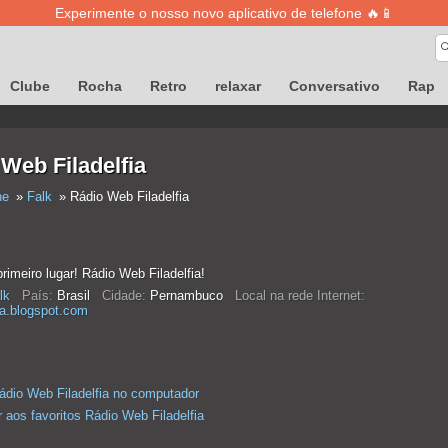
Experimente o nosso novo aplicativo de telefone 🔥📱
Clube
Rocha
Retro
relaxar
Conversativo
Rap
Web Filadelfia
ne
Falk
Rádio Web Filadelfia
imeiro lugar! Rádio Web Filadelfia!
lk
País:
Brasil
Cidade:
Pernambuco
Local na rede Internet:
ia.blogspot.com
ádio Web Filadelfia no computador
 aos favoritos Rádio Web Filadelfia