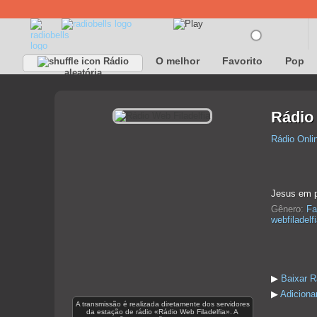
O melhor
Favorito
Pop
Rádio
aleatória
Rádio 
Rádio Onli
Jesus em pr
Gênero:
Fa
webfiladelf
▶
Baixar R
▶
Adicionar
A transmissão é realizada diretamente dos servidores
da estação de rádio «Rádio Web Filadelfia». A