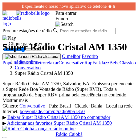
Experimente o nosso novo aplicativo de telefone 🔥📱
Para entrar
Fundo
Procure estações de rádio
🔍
← Clique para jogar
Super Rádio Cristal AM 1350
O melhor
Favorito
Rádio aleatória
rádio online
Pop
Clube
Rocha
Retro
relaxar
Conversativo
Rap
Falk
Jazz
Bebê
Clássico
Conversativo
Super Rádio Cristal AM 1350
Super Rádio Cristal AM 1350, Salvador, BA. Emissora pertencente
a Super Rede Boa Vontade de Rádio (Super RVB). Toda a
programação da Super RBV prima pela excelência no conteúdo.
Mostrar mais
Gênero:
Conversativo
País:
Brasil
Cidade:
Bahia
Local na rede
Internet:
boavontade.com/pt/radio#ba1350
▶
Baixar Super Rádio Cristal AM 1350 no computador
▶
Adicionar aos favoritos Super Rádio Cristal AM 1350
Rádio Caiobá