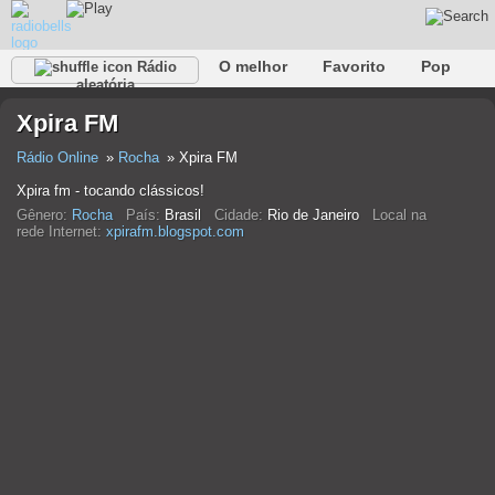
O melhor
Favorito
Pop
Rádio
aleatória
Clube
Rocha
Retro
relaxar
Conversativo
Xpira FM
Rap
Falk
Jazz
Bebê
Clássico
Rádio Online
Rocha
Xpira FM
Xpira fm - tocando clássicos!
Gênero:
Rocha
País:
Brasil
Cidade:
Rio de Janeiro
Local na
rede Internet:
xpirafm.blogspot.com