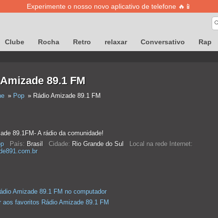
Experimente o nosso novo aplicativo de telefone 🔥📱
Clube
Rocha
Retro
relaxar
Conversativo
Rap
 Amizade 89.1 FM
ne
Pop
Rádio Amizade 89.1 FM
ade 89.1FM- A rádio da comunidade!
p
País:
Brasil
Cidade:
Rio Grande do Sul
Local na rede Internet:
de891.com.br
ádio Amizade 89.1 FM no computador
r aos favoritos Rádio Amizade 89.1 FM