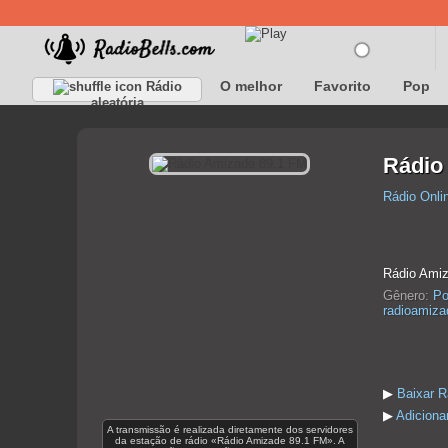
O melhor
Favorito
Pop
Rádio
aleatória
Rádio
Rádio Onli
Rádio Amiz
Gênero:
Po
radioamiza
▶
Baixar R
▶
Adiciona
A transmissão é realizada diretamente dos servidores
da estação de rádio «Rádio Amizade 89.1 FM». A