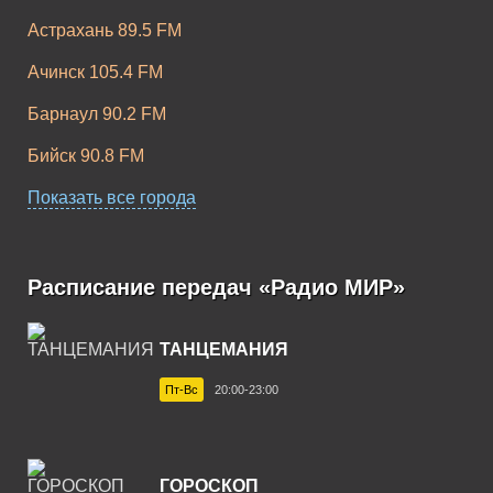
Астрахань 89.5 FM
Ачинск 105.4 FM
Барнаул 90.2 FM
Бийск 90.8 FM
Благовещенск 106.3 FM
Показать все города
Братск 100.7 FM
Бузулук 102.7 FM
Расписание передач «Радио МИР»
Великий Новгород 104.5 FM
ТАНЦЕМАНИЯ
Владивосток 90.9 FM
Пт-Вс
20:00-23:00
Владикавказ 91.6 FM
Волгоград 93.8 FM
ГОРОСКОП
Волгодонск 104.8 FM