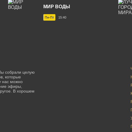
МИР ВОДЫ
Пн-Пт
15:40
Мы собрали целую
в, которые
у нас можно
нние эфиры,
ругое. В хорошем