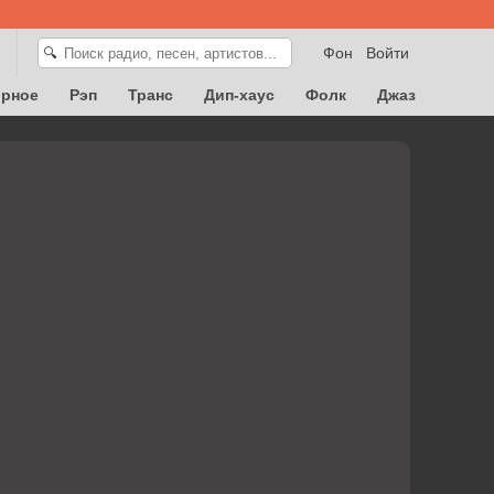
Фон
Войти
🔍
орное
Рэп
Транс
Дип-хаус
Фолк
Джаз