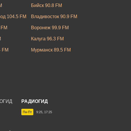
M
Бийск 90.8 FM
од 104.5 FM
Владивосток 90.9 FM
 FM
Воронеж 99.9 FM
M
Калуга 96.3 FM
4 FM
Мурманск 89.5 FM
.0 FM
Новосибирск 95.0 FM
Ростов-на-Дону 90.6 FM
M
Саранск 106.8 FM
.6 FM
Таганрог 105.9 FM
РАДИОГИД
 FM
Ульяновск 106.6 FM
Пн-Пт
9:25, 17:25