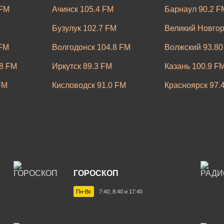
 FM
Ачинск 105.4 FM
Барнаул 90.2 F
M
Бузулук 102.7 FM
Великий Новгор
 FM
Волгодонск 104.8 FM
Волжский 93.80
8 FM
Иркутск 89.3 FM
Казань 100.9 F
FM
Кисловодск 91.0 FM
Красноярск 97.
M
Невинномысск 97.8 FM
Новокузнецк 96
Оренбург 106.8 FM
Пермь 95.4 FM
FM
Рязань 106.3 FM
Самара 88.7 F
7 FM
Сызрань 101.8 FM
Сыктывкар 105
ГОРОСКОП
Тюмень 90.0 FM
Улан-Удэ 105.5
Пн-Вс
7:40; 8:40 и 17:40
 FM
Челябинск 94.0 FM
Чита 106.1 FM