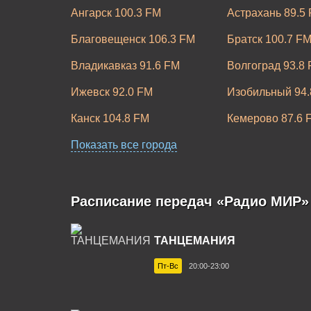
Ангарск 100.3 FM
Астрахань 89.5
Благовещенск 106.3 FM
Братск 100.7 F
Владикавказ 91.6 FM
Волгоград 93.8
Ижевск 92.0 FM
Изобильный 94.
Канск 104.8 FM
Кемерово 87.6 
Набережные Челны 91.6 FM
Показать все города
Нальчик 99.0 F
Новочеркасск 91.5 FM
Омск 90.9 FM
Рубцовск 101.3 FM
Рыбинск 100.9 
Расписание передач «Радио МИР»
Смоленск 103.1 FM
Ставрополь 98.
ТАНЦЕМАНИЯ
Тольятти 98.9 FM
Томск 91.5 FM
Пт-Вс
20:00-23:00
Хабаровск 102.3 FM
Чебоксары 96.5