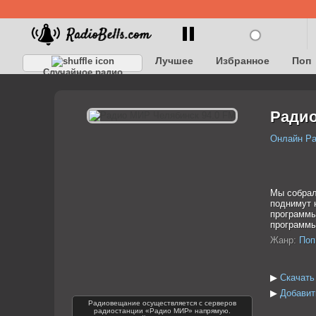
Лучшее
Избранное
Поп
Случайное радио
Детское
Классическое
Радио
Онлайн Р
Мы собрал
поднимут 
программы
программы
Жанр:
Поп
▶
Скачать
▶
Добавит
Радиовещание осуществляется с серверов
радиостанции «Радио МИР» напрямую.