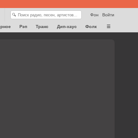
Фон
Войти
🔍
орное
Рэп
Транс
Дип-хаус
Фолк
☰