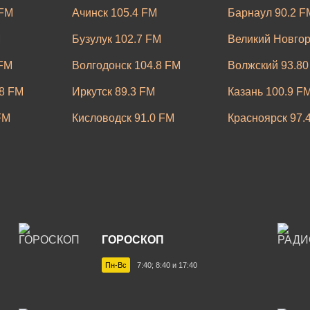
 FM
Ачинск 105.4 FM
Барнаул 90.2 F
M
Бузулук 102.7 FM
Великий Новгор
 FM
Волгодонск 104.8 FM
Волжский 93.80
8 FM
Иркутск 89.3 FM
Казань 100.9 F
FM
Кисловодск 91.0 FM
Красноярск 97.
M
Невинномысск 97.8 FM
Новокузнецк 96
Оренбург 106.8 FM
Пермь 95.4 FM
FM
Рязань 106.3 FM
Самара 88.7 F
7 FM
Сызрань 101.8 FM
Сыктывкар 105
ГОРОСКОП
Тюмень 90.0 FM
Улан-Удэ 105.5
Пн-Вс
7:40; 8:40 и 17:40
 FM
Челябинск 94.0 FM
Чита 106.1 FM