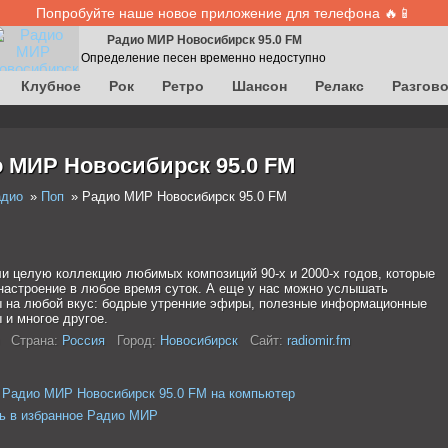
Попробуйте наше новое приложение для телефона 🔥📱
Радио МИР Новосибирск 95.0 FM
Определение песен временно недоступно
Клубное
Рок
Ретро
Шансон
Релакс
Разгов
 МИР Новосибирск 95.0 FM
адио
Поп
Радио МИР Новосибирск 95.0 FM
и целую коллекцию любимых композиций 90-х и 2000-х годов, которые
настроение в любое время суток. А еще у нас можно услышать
 на любой вкус: бодрые утренние эфиры, полезные информационные
 и многое другое.
Страна:
Россия
Город:
Новосибирск
Сайт:
radiomir.fm
 Радио МИР Новосибирск 95.0 FM на компьютер
ь в избранное Радио МИР