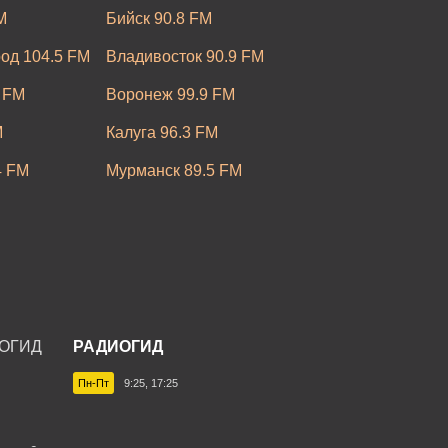
M
Бийск 90.8 FM
од 104.5 FM
Владивосток 90.9 FM
 FM
Воронеж 99.9 FM
M
Калуга 96.3 FM
4 FM
Мурманск 89.5 FM
.0 FM
Новосибирск 95.0 FM
Ростов-на-Дону 90.6 FM
M
Саранск 106.8 FM
.6 FM
Таганрог 105.9 FM
РАДИОГИД
 FM
Ульяновск 106.6 FM
Пн-Пт
9:25, 17:25