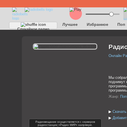
Лучшее
Избранное
Поп
Случайное радио
Радио
Онлайн Р
Мы собрал
поднимут 
программы
программы
Жанр:
Поп
▶
Скачать
▶
Добавит
Радиовещание осуществляется с серверов
радиостанции «Радио МИР» напрямую.