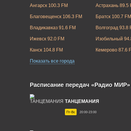
Ангарск 100.3 FM
Астрахань 89.5
Благовещенск 106.3 FM
Братск 100.7 F
Владикавказ 91.6 FM
Волгоград 93.8
Ижевск 92.0 FM
Изобильный 94.
Канск 104.8 FM
Кемерово 87.6 
Набережные Челны 91.6 FM
Показать все города
Нальчик 99.0 F
Новочеркасск 91.5 FM
Омск 90.9 FM
Рубцовск 101.3 FM
Рыбинск 100.9 
Расписание передач «Радио МИР»
Смоленск 103.1 FM
Ставрополь 98.
ТАНЦЕМАНИЯ
Тольятти 98.9 FM
Томск 91.5 FM
Пт-Вс
20:00-23:00
Хабаровск 102.3 FM
Чебоксары 96.5