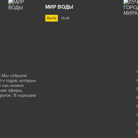
МИР ВОДЫ
Пн-Пт
15:40
н Мы собрали
-х годов, которые
у нас можно
нние эфиры,
ругое. В хорошем