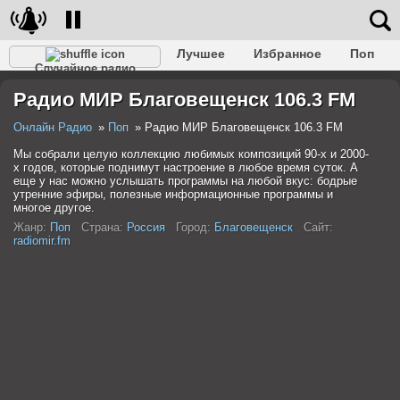
Лучшее
Избранное
Поп
Случайное радио
Клубное
Рок
Ретро
Шансон
Релакс
Радио МИР Благовещенск 106.3 FM
Разговорное
Рэп
Транс
Дип-хаус
Фолк
Джаз
Детское
Классическое
Онлайн Радио
Поп
Радио МИР Благовещенск 106.3 FM
Мы собрали целую коллекцию любимых композиций 90-х и 2000-
х годов, которые поднимут настроение в любое время суток. А
еще у нас можно услышать программы на любой вкус: бодрые
утренние эфиры, полезные информационные программы и
многое другое.
Жанр:
Поп
Страна:
Россия
Город:
Благовещенск
Сайт:
radiomir.fm