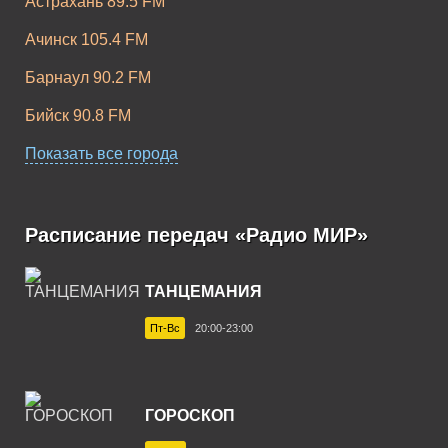
Астрахань 89.5 FM
Ачинск 105.4 FM
Барнаул 90.2 FM
Бийск 90.8 FM
Благовещенск 106.3 FM
Показать все города
Братск 100.7 FM
Бузулук 102.7 FM
Расписание передач «Радио МИР»
Великий Новгород 104.5 FM
ТАНЦЕМАНИЯ
Владивосток 90.9 FM
Пт-Вс
20:00-23:00
Владикавказ 91.6 FM
Волгоград 93.8 FM
ГОРОСКОП
Волгодонск 104.8 FM