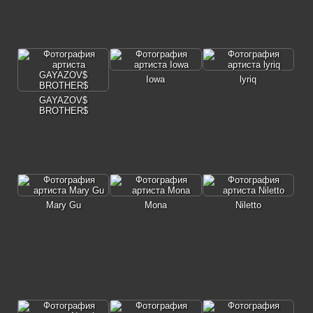
Iowa
lyriq
GAYAZOV$
BROTHER$
Mary Gu
Mona
Niletto