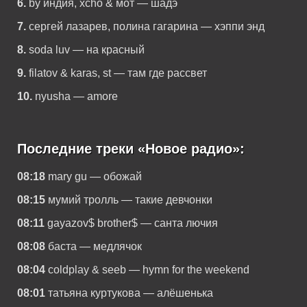
6.
by индия, xcho & мот — шадэ
7.
сергей лазарев, полина гагарина — хэппи энд
8.
soda luv — на красный
9.
filatov & karas, st — там где рассвет
10.
nyusha — amore
Последние треки «Новое радио»:
08:18
mary gu — обожай
08:15
мумий тролль — такие девчонки
08:11
gayazov$ brother$ — санта лючия
08:08
баста — медлячок
08:04
coldplay & seeb — hymn for the weekend
08:01
татьяна куртукова — алёшенька