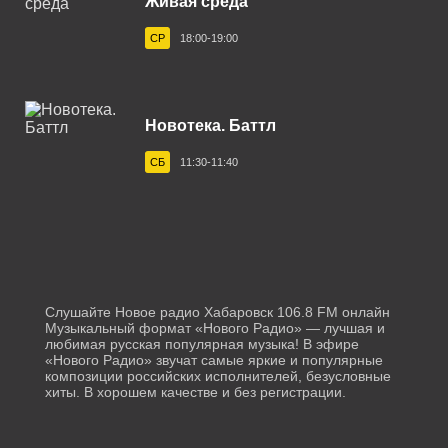
Живая среда
Йошкар-Ола 101.8 FM
СР
18:00-19:00
Казань 101.3 FM
Калуга 107.6 FM
Новотека. Баттл
Каневская 103.7 FM
СБ
11:30-11:40
Канск 105.3 FM
Кашира 91.8 FM
Кемерово 90.2 FM
Кисловодск 95.4 FM
Слушайте Новое радио Хабаровск 106.8 FM онлайн
Коломна 95.4 FM
Музыкальный формат «Нового Радио» — лучшая и
любимая русская популярная музыка! В эфире
«Нового Радио» звучат самые яркие и популярные
Кореновск 103.8 FM
композиции российских исполнителей, безусловные
хиты. В хорошем качестве и без регистрации.
Краснодар 89.3 FM
Красноярск 93.5 FM