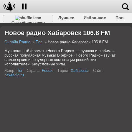
Лучшее
Избранное
Поп
Случайное радио
Клубное
Рок
Ретро
Шансон
Релакс
Новое радио Хабаровск 106.8 FM
Разговорное
Рэп
Транс
Дип-хаус
Фолк
Джаз
Детское
Классическое
Онлайн Радио
Поп
Новое радио Хабаровск 106.8 FM
Музыкальный формат «Нового Радио» — лучшая и любимая
русская популярная музыка! В эфире «Нового Радио» звучат
самые яркие и популярные композиции российских
исполнителей, безусловные хиты.
Жанр:
Поп
Страна:
Россия
Город:
Хабаровск
Сайт:
newradio.ru