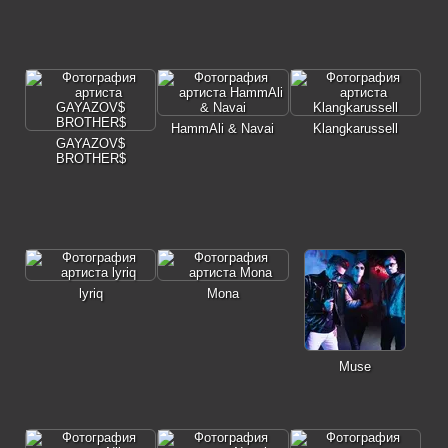
HammAli & Navai
Klangkarussell
GAYAZOV$
BROTHER$
lyriq
Mona
Muse