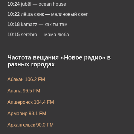
10:24
jubël — ocean house
10:22
лёша свик — малиновый свет
10:18
kamazz — как ты там
10:15
serebro — мама люба
Частота вещания «Новое радио» в
разных городах
Абакан 106.2 FM
Анапа 96.5 FM
Апшеронск 104.4 FM
Армавир 98.1 FM
Архангельск 90.0 FM