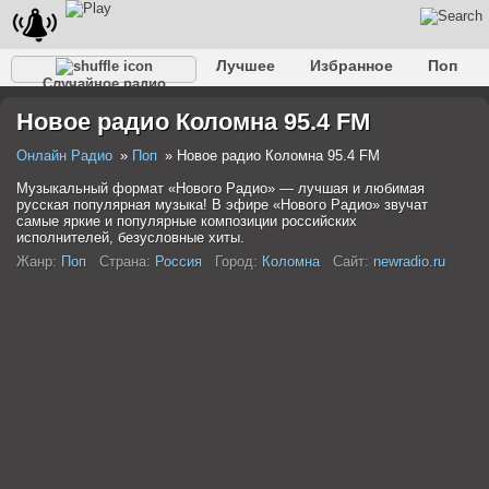
Лучшее
Избранное
Поп
Случайное радио
Клубное
Рок
Ретро
Шансон
Релакс
Новое радио Коломна 95.4 FM
Разговорное
Рэп
Транс
Дип-хаус
Фолк
Джаз
Детское
Классическое
Онлайн Радио
Поп
Новое радио Коломна 95.4 FM
Музыкальный формат «Нового Радио» — лучшая и любимая
русская популярная музыка! В эфире «Нового Радио» звучат
самые яркие и популярные композиции российских
исполнителей, безусловные хиты.
Жанр:
Поп
Страна:
Россия
Город:
Коломна
Сайт:
newradio.ru