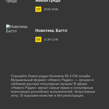
Живая среда
Йошкар-Ола 101.8 FM
СР
18:00-19:00
Казань 101.3 FM
Калуга 107.6 FM
Новотека. Баттл
Каневская 103.7 FM
СБ
11:30-11:40
Канск 105.3 FM
Кашира 91.8 FM
Кемерово 90.2 FM
Кисловодск 95.4 FM
Слушайте Новое радио Коломна 95.4 FM онлайн
Коломна 95.4 FM
Музыкальный формат «Нового Радио» — лучшая и
любимая русская популярная музыка! В эфире
«Нового Радио» звучат самые яркие и популярные
Кореновск 103.8 FM
композиции российских исполнителей, безусловные
хиты. В хорошем качестве и без регистрации.
Краснодар 89.3 FM
Красноярск 93.5 FM