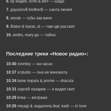
6.
by индия, xcho & мот — шадэ
7.
gayazov$ brother$ — санта лючия
8.
sevak — губы как вино
9.
filatov & karas, st — там где рассвет
10.
andro, mary gu — тайна
Последние треки «Новое радио»:
10:40
zvonkiy — на часах
10:37
a'studio — она не виновата
10:34
tame impala & jennie — dracula
10:31
сергей лазарев — я видел свет
10:29
ёлка — витражи
10:26
miyagi & эндшпиль feat. kadi — in love