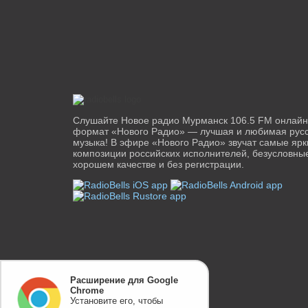
Сочи 104.8 FM
Ставрополь 107
Тамбов 103.9 FM
Тверь 96.5 FM
Томск 99.2 FM
Туапсе 94.6 FM
Чебоксары 95.4 FM
Челябинск 102.
Слушайте Новое радио Мурманск 106.5 FM онлай
формат «Нового Радио» — лучшая и любимая рус
музыка! В эфире «Нового Радио» звучат самые яр
композиции российских исполнителей, безусловные
хорошем качестве и без регистрации.
Расширение для Google
Chrome
Установите его, чтобы