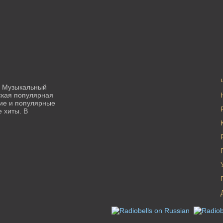
.5 FM
Ступино 91.8 FM
Сургут 88.6 FM
Темрюк 103.0 FM
Тимашевск 104
Уфа 101.2 FM
Хабаровск 106.
0 FM
Чистополь 99.4 FM
Шадринск 103.
н Музыкальный
ская популярная
кие и популярные
 хиты. В