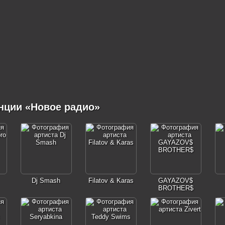
нции «Новое радио»
Dj Smash
Filatov & Karas
GAYAZOV$
BROTHER$