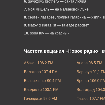
6.
gayazov$ brother$ — санта лючия
7.
моя мишель — на малиновой луне
8.
сергей лазарев, полина гагарина — хэппи э
9.
filatov & karas, st — там где рассвет
10.
soda luv — на красный
Частота вещания «Новое радио» в
Абакан 106.2 FM
Анапа 96.5 FM
Балаково 107.4 FM
Барнаул 91,1 F
Белореченск 90.4 FM
Брянск 106.0 F
Владимир 100.1 FM
Волгоград 104.
Геленджик 98.6 FM
Глазов 107.7 F