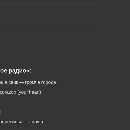
ое радио»:
лёша свик — громче города
corazon (your heart)
о
 пересильд — силуэт