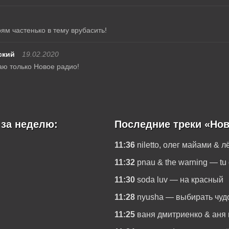
ям частенько в тему врубасить!
ский
19.02.2020
аю только Новое радио!
 за неделю:
Последние треки «Нов
11:36
niletto, олег майами & 
11:32
pnau & the warning — tu 
11:30
soda luv — на красный
11:28
nyusha — выбирать чуд
11:25
ваня дмитриенко & аня