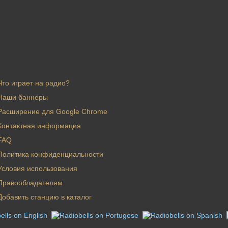
Талдом 87.7 FM
.0 FM
Тольятти 106.4 FM
8 FM
Чайковский 103.6 FM
1 FM
Ярославль 99.5 FM
Что играет на радио?
Наши баннеры
Расширение для Google Chrome
Контактная информация
FAQ
Политика конфиденциальности
Условия использования
Правообладателям
Добавить станцию в каталог