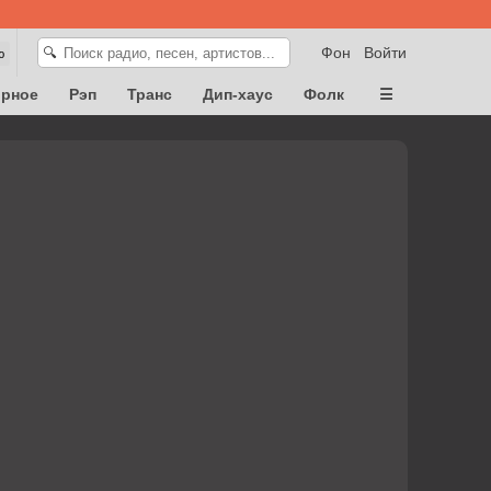
Фон
Войти
🔍
ю
орное
Рэп
Транс
Дип-хаус
Фолк
☰