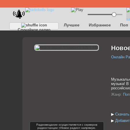
Лучшее
Избранное
Поп
Случайное радио
Новое
Онлайн Р
Музыкальн
музыка! В
российски
Жанр:
Поп
▶
Скачать
▶
Добавит
Радиовещание осуществляется с серверов
радиостанции «Новое радио» напрямую.