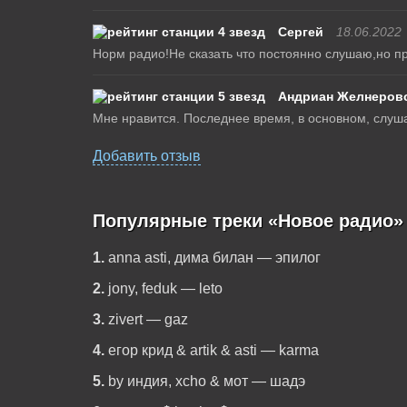
Сергей
18.06.2022
Норм радио!Не сказать что постоянно слушаю,но пр
Андриан Желнеров
Мне нравится. Последнее время, в основном, слуш
Добавить отзыв
Популярные треки «Новое радио»
1.
anna asti, дима билан — эпилог
2.
jony, feduk — leto
3.
zivert — gaz
4.
егор крид & artik & asti — karma
5.
by индия, xcho & мот — шадэ