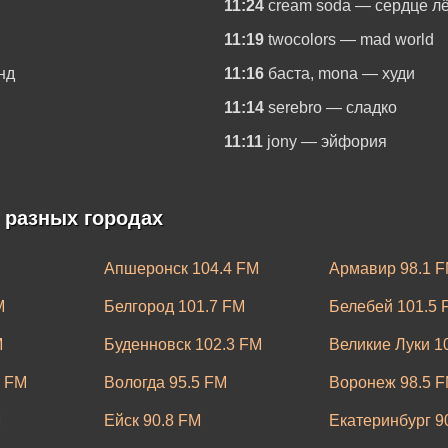
11:24
cream soda — сердце л
11:19
twocolors — mad world
нд
11:16
баста, mona — худи
11:14
serebro — сладко
11:11
jony — эйфория
 разных городах
Апшеронск 104.4 FM
Армавир 98.1 
M
Белгород 101.7 FM
Белебей 101.5 
M
Буденновск 102.3 FM
Великие Луки 1
0 FM
Вологда 95.5 FM
Воронеж 98.5 
M
Ейск 90.8 FM
Екатеринбург 9