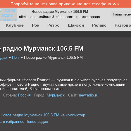
Попробуйте наше новое приложение для телефона 🔥📱
Новое радио Мурманск 106.5 FM
Найти песн
niletto, олег майами & лёша свик – громче города
Клубное
Рок
Ретро
Шансон
Релакс
Разгов
 радио Мурманск 106.5 FM
адио
Поп
Новое радио Мурманск 106.5 FM
ый формат «Нового Радио» — лучшая и любимая русская популярная
 эфире «Нового Радио» звучат самые яркие и популярные композиции
х исполнителей, безусловные хиты.
Страна:
Россия
Город:
Мурманск
Сайт:
newradio.ru
 Новое радио Мурманск 106.5 FM на компьютер
ь в избранное Новое радио