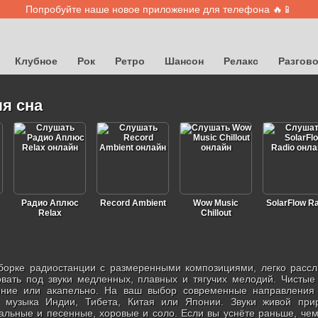
Попробуйте наше новое приложение для телефона 🔥📱
Клубное
Рок
Ретро
Шансон
Релакс
Разгов
я сна
Радио Аплюс
Record Ambient
Wow Music
SolarFlow R
Relax
Chillout
борке радиостанции с размеренными композициями, легко расс
вать под звуки медленных, плавных и тягучих мелодий. Чисты
ние или акапельно. На ваш выбор современные направления с
я музыка Индии, Тибета, Китая или Японии. Звуки живой при
альные и песенные, хоровые и соло. Если вы уснёте раньше, че