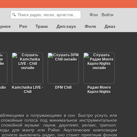
Фон
Войти
🔍
орное
Рэп
Транс
Дип-хаус
Фолк
Джаз
adio
Kamchatka LIVE -
DFM Chill
Радио Монте
Chill
Карло Nights
лабляющими и погружающими в сон. Быстро уснуть или
е спокойные голоса под минимальное инструментальное
покойной музыки: лаунж, даунтемп, релакс, трипхоп.
роды для мантр или Рэйки. Акустические композиции
м успеете выключить радио, оно станет приятным фоном