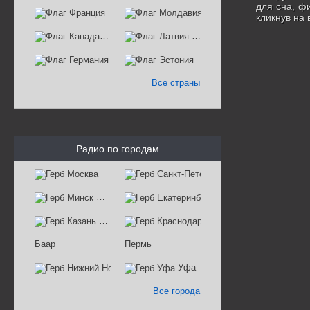
для сна, ф
Франция
Молдавия
кликнув на
Канада
Латвия
Германия
Эстония
Все страны
Радио по городам
Москва
Санкт-Петербург
Минск
Екатеринбург
Казань
Краснодар
Баар
Пермь
Нижний Новгород
Уфа
Все города