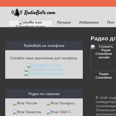
Лучшее
Избранное
Поп
Случайное радио
Детское
Классическое
Радио дл
RadioBells на телефоне
Скачайте наше приложение для телефона.
Радио
Спокойное
Радио по странам
В этой под
помедитиро
Россия
Беларусь
сопровожде
Этническа
Казахстан
США
инструмент