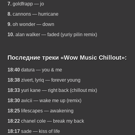
7.
goldfrapp — jo
8.
cannons — hurricane
9.
oh wonder — down
10.
alan walker — faded (yuriy pilin remix)
Последние треки «Wow Music Chillout»:
18:40
datura — you & me
18:38
zivert, lyriq — forever young
18:33
yuri kane — right back (chillout mix)
18:30
avicii — wake me up (remix)
18:25
lifescapes — awakening
18:22
chanel cole — break my back
18:17
sade — kiss of life