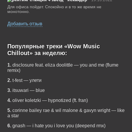
Для офиса пойдет. Спокойно и в то же время не
монотонно.
Добавить отзыв
Популярные треки «Wow Music
Chillout» за неделю:
1.
disclosure feat. eliza doolittle — you and me (flume
remix)
2.
t-fest — улети
3.
itsuwari — blue
4.
oliver koletzki — hypnotized (ft. fran)
5.
corinne bailey rae & wil malone & gavyn wright — like
a star
6.
gnash — i hate you i love you (deepend rmx)