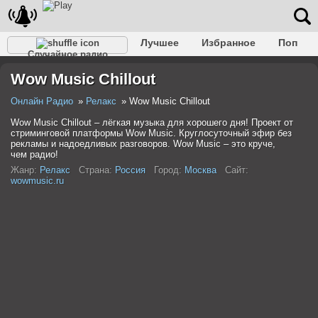
Лучшее
Избранное
Поп
Случайное радио
Клубное
Рок
Ретро
Шансон
Релакс
Wow Music Chillout
Разговорное
Рэп
Транс
Дип-хаус
Фолк
Джаз
Детское
Классическое
Онлайн Радио
Релакс
Wow Music Chillout
Wow Music Chillout – лёгкая музыка для хорошего дня! Проект от
стриминговой платформы Wow Music. Круглосуточный эфир без
рекламы и надоедливых разговоров. Wow Music – это круче,
чем радио!
Жанр:
Релакс
Страна:
Россия
Город:
Москва
Сайт:
wowmusic.ru