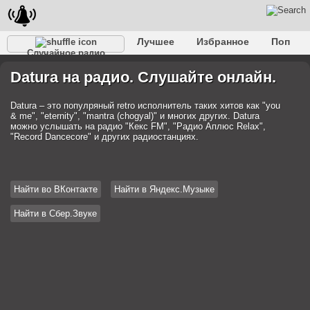
Лучшее
Избранное
Поп
Случайное радио
Клубное
Рок
Ретро
Шансон
Релакс
Datura на радио. Слушайте онлайн.
Разговорное
Рэп
Транс
Дип-хаус
Фолк
Джаз
Детское
Классическое
Datura – это популряный retro исполнитель таких хитов как "you
& me", "eternity", "mantra (chogyal)" и многих других. Datura
можно услышать на радио "Кекс FM", "Радио Аплюс Relax",
"Record Dancecore" и других радиостанциях.
Найти во ВКонтакте
Найти в Яндекс.Музыке
Найти в Сбер.Звуке