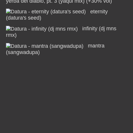
yerba del diablo, pt. 3 (yaqui mix) (+30% vol)
eternity
(datura's seed)
infinity (dj mns
rmx)
mantra
(sangwadupa)