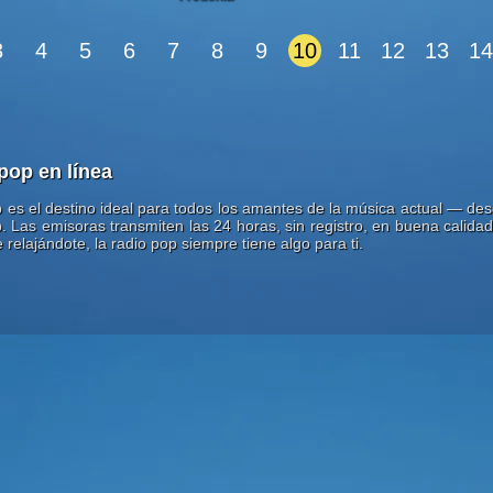
3
4
5
6
7
8
9
10
11
12
13
14
pop en línea
 es el destino ideal para todos los amantes de la música actual — desd
 Las emisoras transmiten las 24 horas, sin registro, en buena calidad
relajándote, la radio pop siempre tiene algo para ti.