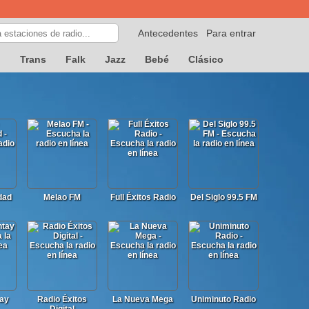
Antecedentes
Para entrar
p
Trans
Falk
Jazz
Bebé
Clásico
dad
Melao FM
Full Éxitos Radio
Del Siglo 99.5 FM
tay
Radio Éxitos
La Nueva Mega
Uniminuto Radio