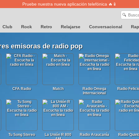
Pruebe nuestra nueva aplicación telefónica 🔥📱
🔍
Club
Rock
Retro
Relajarse
Conversacional
Ra
res emisoras de radio pop
CFA Radio
Match
Radio Omega
Radio Felici
Internacional
Tu Song Stereo
La Unión R 800
Radio Araucanía
Radio Quin