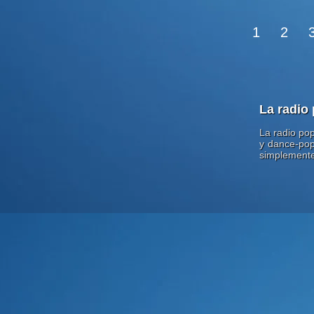
1
2
La radio 
La radio pop
y dance-pop.
simplemente 