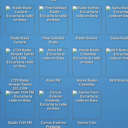
AM
Radio Base
Flow Soledad
Radio Somos
Salsa Rad
Canarie
Radio
LT29 Radio
Altos FM
Horeb Radio
88.9 Notici
Venado Tuerto
Colombia
101.3 FM
Radio YUH FM
Cerros Estéreo
Stereo Cien
Fredonia