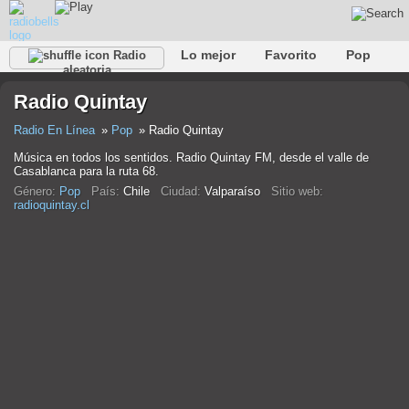
Lo mejor
Favorito
Pop
Radio
aleatoria
Club
Rock
Retro
Relajarse
Conversacional
Radio Quintay
Rap
Trans
Falk
Jazz
Bebé
Clásico
Radio En Línea
Pop
Radio Quintay
Música en todos los sentidos. Radio Quintay FM, desde el valle de
Casablanca para la ruta 68.
Género:
Pop
País:
Chile
Ciudad:
Valparaíso
Sitio web:
radioquintay.cl