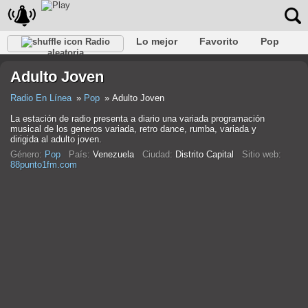
Lo mejor
Favorito
Pop
Radio
aleatoria
Club
Rock
Retro
Relajarse
Conversacional
Adulto Joven
Rap
Trans
Falk
Jazz
Bebé
Clásico
Radio En Línea
Pop
Adulto Joven
La estación de radio presenta a diario una variada programación
musical de los generos variada, retro dance, rumba, variada y
dirigida al adulto joven.
Género:
Pop
País:
Venezuela
Ciudad:
Distrito Capital
Sitio web:
88punto1fm.com