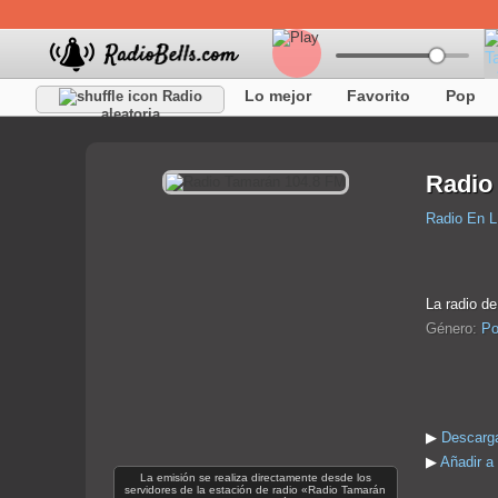
Lo mejor
Favorito
Pop
Radio
aleatoria
Radio
Radio En L
La radio de
Género:
Po
▶
Descarga
▶
Añadir a
La emisión se realiza directamente desde los
servidores de la estación de radio «Radio Tamarán