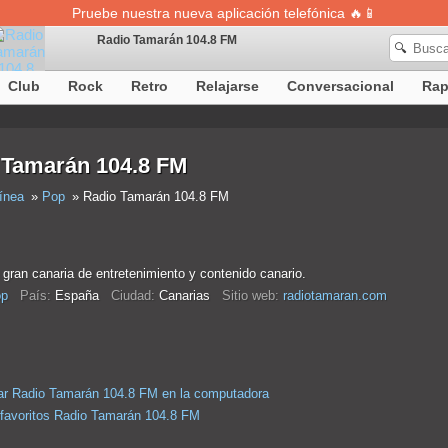
Pruebe nuestra nueva aplicación telefónica 🔥📱
Radio Tamarán 104.8 FM
🔍
Club
Rock
Retro
Relajarse
Conversacional
Ra
La definición de canciones no está disponible temporalmente
 Tamarán 104.8 FM
ínea
Pop
Radio Tamarán 104.8 FM
 gran canaria de entretenimiento y contenido canario.
p
País:
España
Ciudad:
Canarias
Sitio web:
radiotamaran.com
r Radio Tamarán 104.8 FM en la computadora
 favoritos Radio Tamarán 104.8 FM