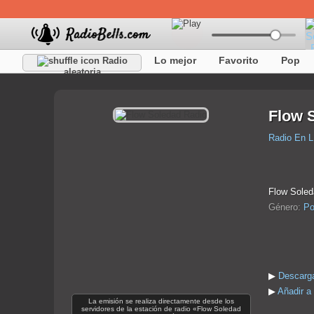
Lo mejor
Favorito
Pop
Radio
aleatoria
Flow 
Radio En L
Flow Soled
Género:
Po
▶
Descarga
▶
Añadir a
La emisión se realiza directamente desde los
servidores de la estación de radio «Flow Soledad