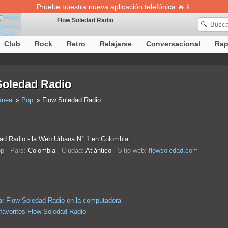
Pruebe nuestra nueva aplicación telefónica 🔥📱
Flow Soledad Radio
🔍
Club
Rock
Retro
Relajarse
Conversacional
Ra
La definición de canciones no está disponible temporalmente
Soledad Radio
ínea
Pop
Flow Soledad Radio
ad Radio - la Web Urbana N° 1 en Colombia.
p
País:
Colombia
Ciudad:
Atlántico
Sitio web:
flowsoledad.com
r Flow Soledad Radio en la computadora
 favoritos Flow Soledad Radio