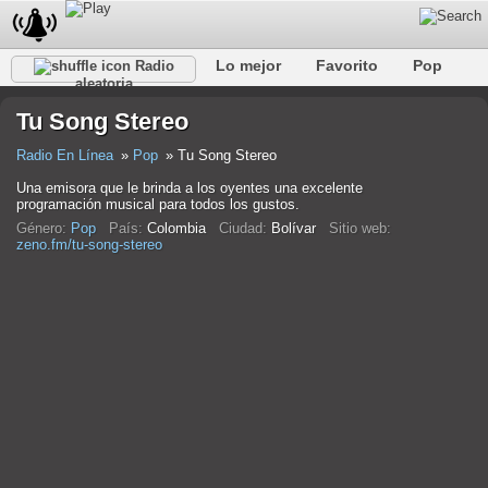
Lo mejor
Favorito
Pop
Radio
aleatoria
Club
Rock
Retro
Relajarse
Conversacional
Tu Song Stereo
Rap
Trans
Falk
Jazz
Bebé
Clásico
Radio En Línea
Pop
Tu Song Stereo
Una emisora que le brinda a los oyentes una excelente
programación musical para todos los gustos.
Género:
Pop
País:
Colombia
Ciudad:
Bolívar
Sitio web:
zeno.fm/tu-song-stereo