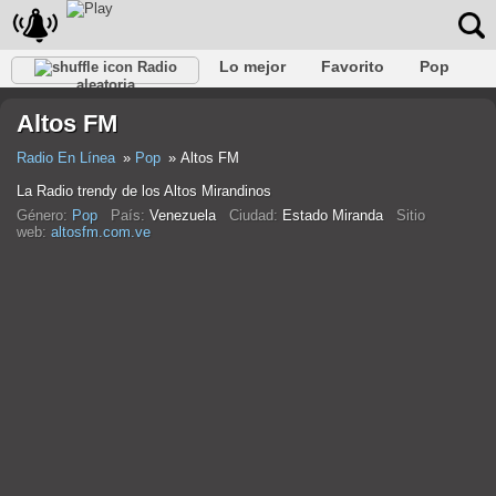
Lo mejor
Favorito
Pop
Radio
aleatoria
Club
Rock
Retro
Relajarse
Conversacional
Altos FM
Rap
Trans
Falk
Jazz
Bebé
Clásico
Radio En Línea
Pop
Altos FM
La Radio trendy de los Altos Mirandinos
Género:
Pop
País:
Venezuela
Ciudad:
Estado Miranda
Sitio
web:
altosfm.com.ve