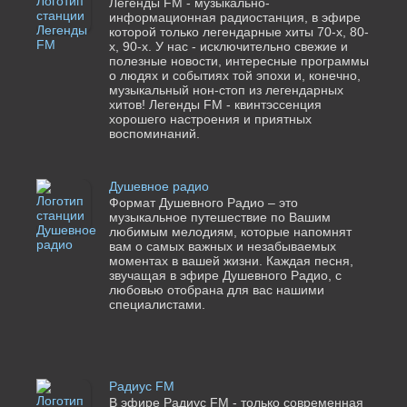
Легенды FM - музыкально-
информационная радиостанция, в эфире
которой только легендарные хиты 70-х, 80-
х, 90-х. У нас - исключительно свежие и
полезные новости, интересные программы
о людях и событиях той эпохи и, конечно,
музыкальный нон-стоп из легендарных
хитов! Легенды FM - квинтэссенция
хорошего настроения и приятных
воспоминаний.
Душевное радио
Формат Душевного Радио – это
музыкальное путешествие по Вашим
любимым мелодиям, которые напомнят
вам о самых важных и незабываемых
моментах в вашей жизни. Каждая песня,
звучащая в эфире Душевного Радио, с
любовью отобрана для вас нашими
специалистами.
Радиус FM
В эфире Радиус FM - только современная