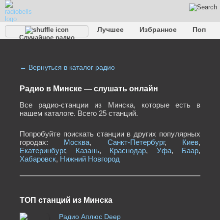
Лучшее
Избранное
Поп
Случайное радио
Клубное
Рок
Ретро
Шансон
Релакс
Разговорное
Рэп
Транс
Дип-хаус
Фолк
Джаз
Детское
Классическое
← Вернуться в каталог радио
Радио в Минске — cлушать онлайн
Все радио-станции из Минска, которые есть в
нашем каталоге. Всего 25 станций.
Попробуйте поискать станции в других популярных
городах:
Москва
,
Санкт-Петербург
,
Киев
,
Екатеринбург
,
Казань
,
Краснодар
,
Уфа
,
Баар
,
Хабаровск
,
Нижний Новгород
ТОП станций из Минска
Радио Аплюс Deep